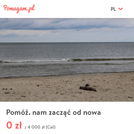
PL
Pomóż. nam zacząć od nowa
0 zł
4 000 zł (Cel)
z