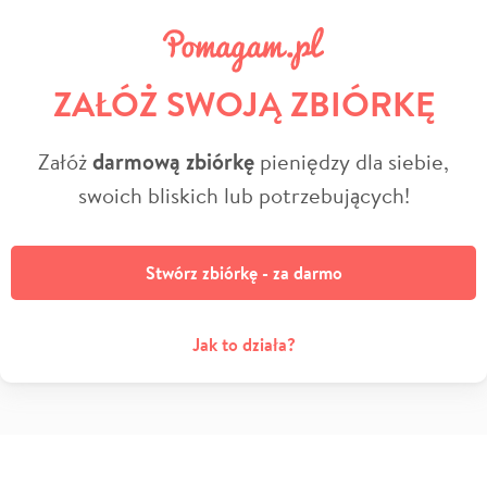
ZAŁÓŻ SWOJĄ ZBIÓRKĘ
Załóż
darmową zbiórkę
pieniędzy dla siebie,
swoich bliskich lub potrzebujących!
Stwórz zbiórkę - za darmo
Jak to działa?