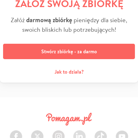
ZAŁÓŻ SWOJĄ ZBIÓRKĘ
Załóż
darmową zbiórkę
pieniędzy dla siebie,
swoich bliskich lub potrzebujących!
Stwórz zbiórkę - za darmo
Jak to działa?
Facebook
Twitter
Instagram
LinkedIn
TikTok
Youtube