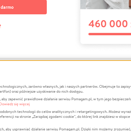
a darmo
?
echnologicznych, zarówno własnych, jak i naszych partnerów. Obejmuje to zapis
macje
O nas
Zbieraj n
artfon) oraz późniejsze uzyskiwanie do nich dostępu.
 aby zapewnić prawidłowe działanie serwisu Pomagam.pl, w tym jego bezpieczeń
działa?
Opinie
Leczenie
Dowiedz się więcej
min
Raporty
Zwierzęta
odobnych technologii do celów analitycznych i retargetingowych. Możesz wyrazi
ncji na stronie „Zarządzaj zgodami cookie”, do której link znajdziesz w stopce
ka Prywatności
Za darmo
Pożar
 Kontrahenci
Blog
Ukraina
ch, aby usprawniać działanie serwisu Pomagam.pl. Dzięki nim możemy zrozumieć, j