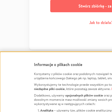
Stwórz zbiórkę - z
Jak to działa
Informacje o plikach cookie
Korzystamy z plików cookie oraz podobnych rozwiązań t
Infor
urządzenia końcowego (takiego jak np. laptop, tablet, sm
Wykorzystujemy te technologie przede wszystkim po to,
Jak to 
niezbędne pliki cookie
, które pozostają zawsze aktywne.
Facebook
Twitter
Instagram
Regula
opcjonalnych plików cookie
Dodatkowo, używamy
oraz p
dowolnym momencie masz możliwość zmiany swoich prefere
Polity
LinkedIn
TikTok
Youtube
wykorzystywane są w następujących celach:
RODO -
Analityka
– używamy tzw. plików cookie analityczny