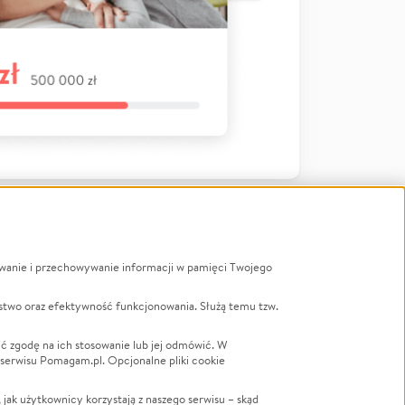
ywanie i przechowywanie informacji w pamięci Twojego
a
stwo oraz efektywność funkcjonowania. Służą temu tzw.
LGBTQ+
Powódź
ć zgodę na ich stosowanie lub jej odmówić. W
 serwisu Pomagam.pl. Opcjonalne pliki cookie
Wichura
NGO
ak użytkownicy korzystają z naszego serwisu – skąd