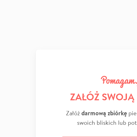
ZAŁÓŻ SWOJĄ
Załóż
darmową zbiórkę
pie
swoich bliskich lub po