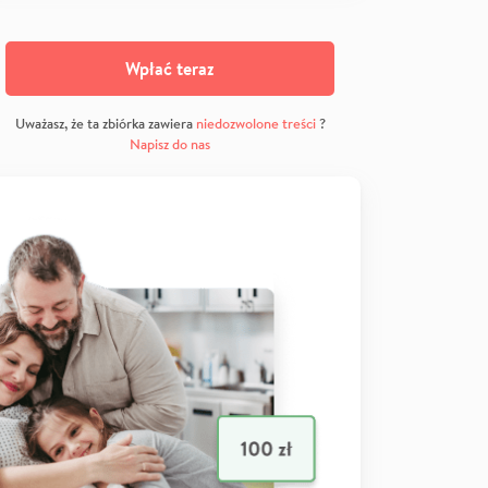
Wpłać teraz
Uważasz, że ta zbiórka zawiera
niedozwolone treści
?
Napisz do nas