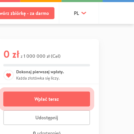
wórz zbiórkę - za darmo
PL
0 zł
1 000 000 zł (Cel)
z
Dokonaj pierwszej wpłaty.
Każda złotówka się liczy.
Wpłać teraz
Udostępnij
0
udostępnień