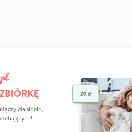
 ZBIÓRKĘ
niędzy dla siebie,
trzebujących!