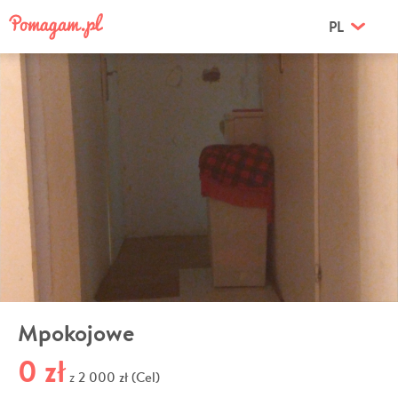
PL
Mpokojowe
0 zł
2 000 zł (Cel)
z