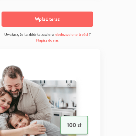
Wpłać teraz
Uważasz, że ta zbiórka zawiera
niedozwolone treści
?
Napisz do nas