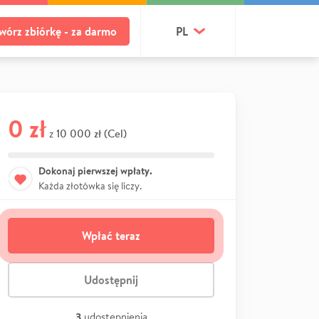
wórz zbiórkę - za darmo
PL
0 zł
10 000 zł (Cel)
z
Dokonaj pierwszej wpłaty.
Każda złotówka się liczy.
Wpłać teraz
Udostępnij
3
udostępnienia