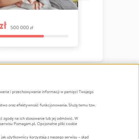
ywanie i przechowywanie informacji w pamięci Twojego
a
stwo oraz efektywność funkcjonowania. Służą temu tzw.
LGBTQ+
Powódź
ć zgodę na ich stosowanie lub jej odmówić. W
 serwisu Pomagam.pl. Opcjonalne pliki cookie
Wichura
NGO
ak użytkownicy korzystają z naszego serwisu – skąd