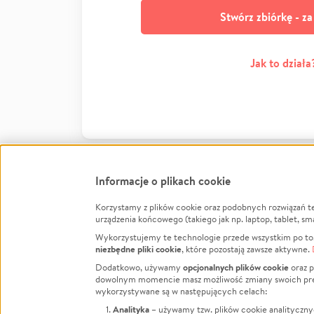
Stwórz zbiórkę - z
Jak to działa
Informacje o plikach cookie
Korzystamy z plików cookie oraz podobnych rozwiązań t
Infor
urządzenia końcowego (takiego jak np. laptop, tablet, sm
Wykorzystujemy te technologie przede wszystkim po to,
Jak to 
niezbędne pliki cookie
, które pozostają zawsze aktywne.
Facebook
Twitter
Instagram
Regula
opcjonalnych plików cookie
Dodatkowo, używamy
oraz p
dowolnym momencie masz możliwość zmiany swoich prefere
Polity
LinkedIn
TikTok
Youtube
wykorzystywane są w następujących celach:
RODO -
Analityka
– używamy tzw. plików cookie analityczny