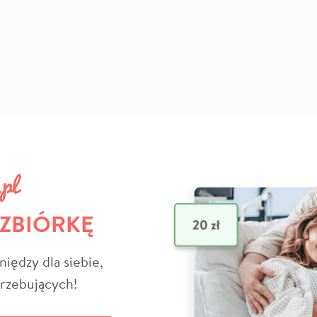
 ZBIÓRKĘ
niędzy dla siebie,
trzebujących!