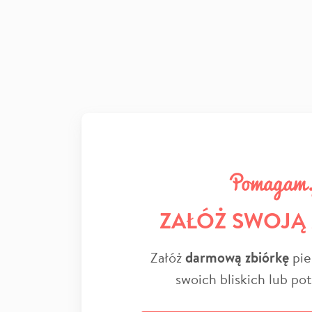
ZAŁÓŻ SWOJĄ
Załóż
darmową zbiórkę
pie
swoich bliskich lub po