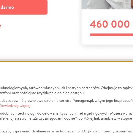
a darmo
?
echnologicznych, zarówno własnych, jak i naszych partnerów. Obejmuje to zapis
macje
O nas
Zbieraj n
artfon) oraz późniejsze uzyskiwanie do nich dostępu.
 aby zapewnić prawidłowe działanie serwisu Pomagam.pl, w tym jego bezpieczeń
działa?
Opinie
Leczenie
Dowiedz się więcej
min
Raporty
Zwierzęta
odobnych technologii do celów analitycznych i retargetingowych. Możesz wyrazi
ncji na stronie „Zarządzaj zgodami cookie”, do której link znajdziesz w stopce
ka Prywatności
Za darmo
Pożar
 Kontrahenci
Blog
Ukraina
ch, aby usprawniać działanie serwisu Pomagam.pl. Dzięki nim możemy zrozumieć, j