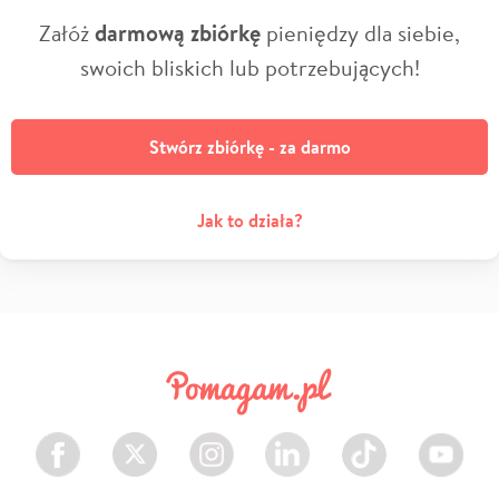
Załóż
darmową zbiórkę
pieniędzy dla siebie,
swoich bliskich lub potrzebujących!
Stwórz zbiórkę - za darmo
Jak to działa?
Facebook
Twitter
Instagram
LinkedIn
TikTok
Youtube