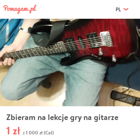
PL
Zbieram na lekcje gry na gitarze
1 zł
1 000 zł (Cel)
z