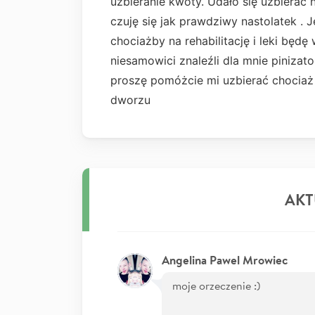
uzbieranie kwoty. Udało się uzbierać
czuję się jak prawdziwy nastolatek . J
chociażby na rehabilitację i leki będ
niesamowici znaleźli dla mnie pinizato
proszę pomóżcie mi uzbierać chocia
dworzu
AKT
Angelina Pawel Mrowiec
moje orzeczenie :)