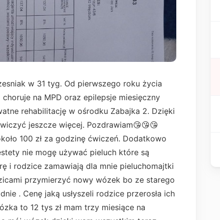
zesniak w 31 tyg. Od pierwszego roku życia
 choruje na MPD oraz epilepsje miesięczny
atne rehabilitację w ośrodku Zabajka 2. Dzięki
wiczyć jeszcze więcej. Pozdrawiam😘😘😘
t około 100 zł za godzinę ćwiczeń. Dodatkowo
stety nie mogę używać pieluch które są
 i rodzice zamawiają dla mnie pieluchomajtki
dzicami przymierzyć nowy wózek bo ze starego
dnie . Cenę jaką usłyszeli rodzice przerosła ich
ka to 12 tys zł mam trzy miesiące na