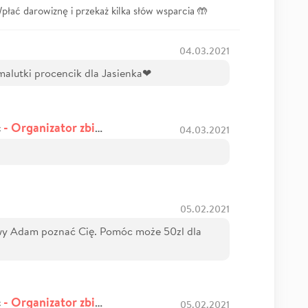
łać darowiznę i przekaż kilka słów wsparcia 🤲
04.03.2021
alutki procencik dla Jasienka❤
- Organizator zbiórki
c
04.03.2021
05.02.2021
owy Adam poznać Cię. Pomóc może 50zl dla
- Organizator zbiórki
c
05.02.2021