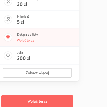
30
zł
Nikola :)
5
zł
Dołącz do listy
Wpłać teraz
Julia
200
zł
Zobacz więcej
Wpłać teraz