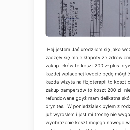
Hej jestem Jaś urodziłem się jako wc
zaczęły się moje kłopoty ze zdrowiem
zakup leków to koszt 200 zł plus pryw
każdej wpłaconej kwocie będę mógł ć
każda wizyta na fizjoterapii to kosz
zakup pampersów to koszt 200 zł nie
refundowane gdyż mam delikatna skórę
drynites. W poniedziałek byłem z ro
już wyrosłem i jest mi trochę nie wygo
wyobrażenie koszt mojego nowego wóz