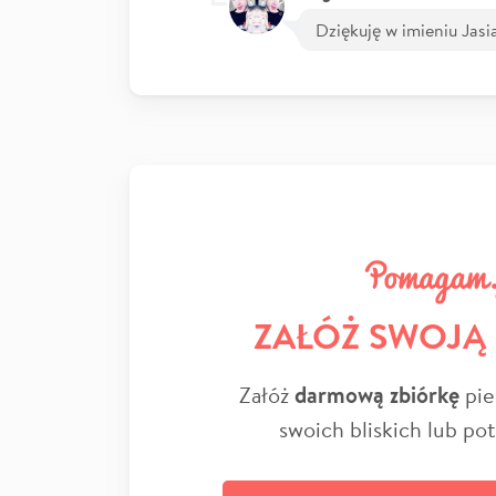
Dziękuję w imieniu Jas
ZAŁÓŻ SWOJĄ
Załóż
darmową zbiórkę
pie
swoich bliskich lub po