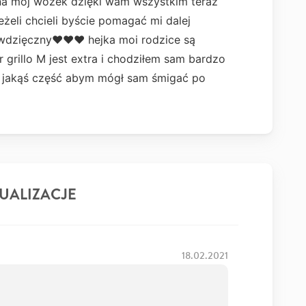
 na mój wózek dzięki wam wszystkim teraz
eżeli chcieli byście pomagać mi dalej
ę wdzięczny❤️❤️❤️ hejka moi rodzice są
r grillo M jest extra i chodziłem sam bardzo
ż jakąś część abym mógł sam śmigać po
UALIZACJE
18.02.2021