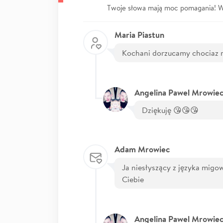
Twoje słowa mają moc pomagania! Wp
Maria Piastun
Kochani dorzucamy chociaz m
Angelina Pawel Mrowie
Dziękuję 😘😘😘
Adam Mrowiec
Ja niesłyszący z języka mig
Ciebie
Angelina Pawel Mrowie