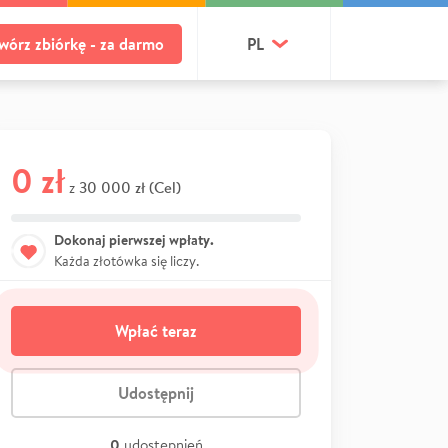
wórz zbiórkę - za darmo
PL
0 zł
30 000 zł (Cel)
z
Dokonaj pierwszej wpłaty.
Każda złotówka się liczy.
Wpłać teraz
Udostępnij
0
udostępnień