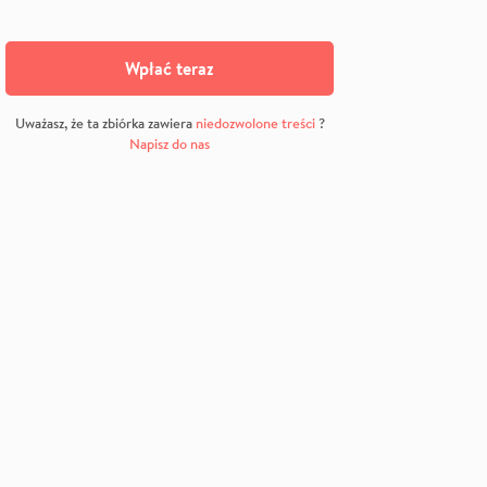
Wpłać teraz
Uważasz, że ta zbiórka zawiera
niedozwolone treści
?
Napisz do nas