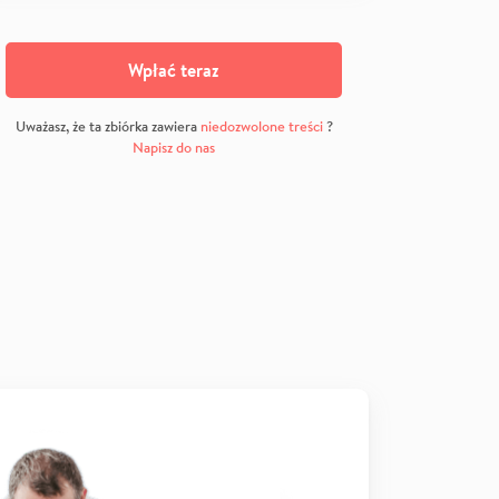
Wpłać teraz
Uważasz, że ta zbiórka zawiera
niedozwolone treści
?
Napisz do nas