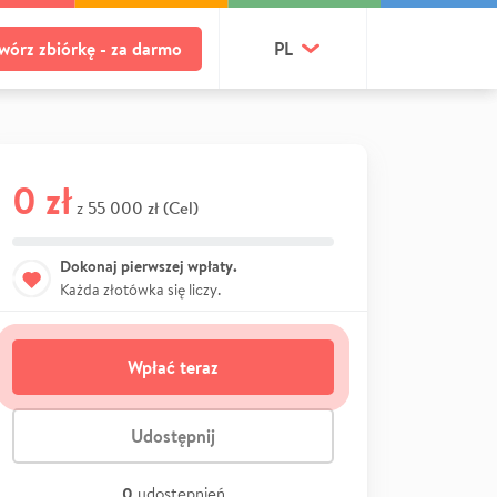
wórz zbiórkę - za darmo
PL
0 zł
55 000 zł (Cel)
z
Dokonaj pierwszej wpłaty.
Każda złotówka się liczy.
Wpłać teraz
Udostępnij
0
udostępnień