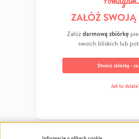
ZAŁÓŻ SWOJĄ
Załóż
darmową zbiórkę
pie
swoich bliskich lub po
Stwórz zbiórkę - z
Jak to działa
Informacje o plikach cookie