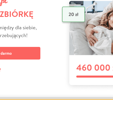
 ZBIÓRKĘ
niędzy dla siebie,
trzebujących!
a darmo
?