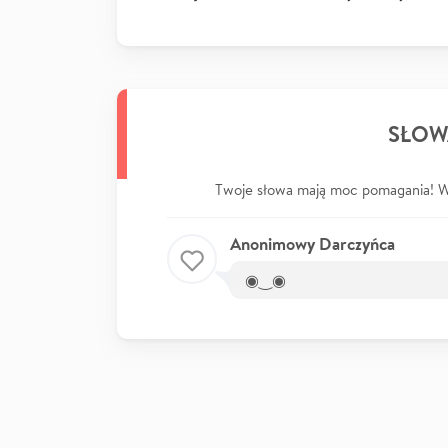
SŁOW
Twoje słowa mają moc pomagania! Wp
Anonimowy Darczyńca
◉⁠‿⁠◉