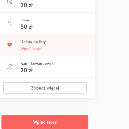
20
zł
Ilona
50
zł
Dołącz do listy
Wpłać teraz
Kamil Lewandowski
20
zł
Zobacz więcej
Wpłać teraz