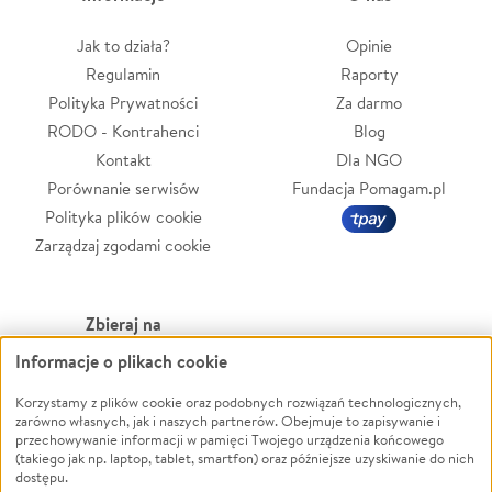
Jak to działa?
Opinie
Regulamin
Raporty
Polityka Prywatności
Za darmo
RODO - Kontrahenci
Blog
Kontakt
Dla NGO
Porównanie serwisów
Fundacja Pomagam.pl
Polityka plików cookie
Zarządzaj zgodami cookie
Zbieraj na
Informacje o plikach cookie
Leczenie
LGBTQ+
Zwierzęta
Powódź
Korzystamy z plików cookie oraz podobnych rozwiązań technologicznych,
zarówno własnych, jak i naszych partnerów. Obejmuje to zapisywanie i
Pożar
Wichura
przechowywanie informacji w pamięci Twojego urządzenia końcowego
(takiego jak np. laptop, tablet, smartfon) oraz późniejsze uzyskiwanie do nich
Ukraina
NGO
dostępu.
Sport
Religia