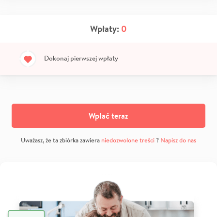
Wpłaty:
0
Dokonaj pierwszej wpłaty
Wpłać teraz
Uważasz, że ta zbiórka zawiera
niedozwolone treści
?
Napisz do nas