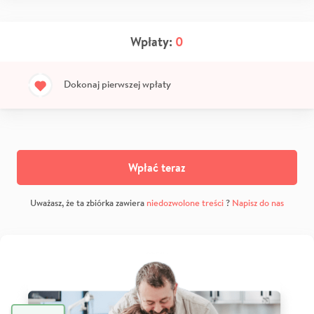
Wpłaty:
0
Dokonaj pierwszej wpłaty
Wpłać teraz
Uważasz, że ta zbiórka zawiera
niedozwolone treści
?
Napisz do nas