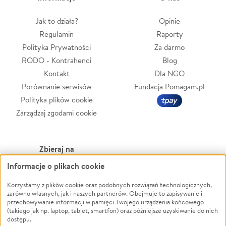
Jak to działa?
Opinie
Regulamin
Raporty
Polityka Prywatności
Za darmo
RODO - Kontrahenci
Blog
Kontakt
Dla NGO
Porównanie serwisów
Fundacja Pomagam.pl
Polityka plików cookie
Zarządzaj zgodami cookie
Zbieraj na
Informacje o plikach cookie
Leczenie
LGBTQ+
Zwierzęta
Powódź
Korzystamy z plików cookie oraz podobnych rozwiązań technologicznych,
zarówno własnych, jak i naszych partnerów. Obejmuje to zapisywanie i
Pożar
Wichura
przechowywanie informacji w pamięci Twojego urządzenia końcowego
(takiego jak np. laptop, tablet, smartfon) oraz późniejsze uzyskiwanie do nich
Ukraina
NGO
dostępu.
Sport
Religia