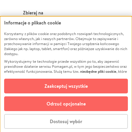
Zbieraj na
Informacje o plikach cookie
Leczenie
LGBTQ+
Zwierzęta
Powódź
Korzystamy z plików cookie oraz podobnych rozwiązań technologicznych,
zarówno własnych, jak i naszych partnerów. Obejmuje to zapisywanie i
Pożar
Wichura
przechowywanie informacji w pamięci Twojego urządzenia końcowego
(takiego jak np. laptop, tablet, smartfon) oraz późniejsze uzyskiwanie do nich
Ukraina
NGO
dostępu.
Sport
Religia
Wykorzystujemy te technologie przede wszystkim po to, aby zapewnić
Pomoc Finansowa
Edukacja
prawidłowe działanie serwisu Pomagam.pl, w tym jego bezpieczeństwo oraz
niezbędne pliki cookie
efektywność funkcjonowania. Służą temu tzw.
, które
Projekty
Podróż
pozostają zawsze aktywne.
Dowiedz się więcej
Pogrzeb
Impreza
opcjonalnych plików cookie
Dodatkowo, używamy
oraz podobnych
Zaakceptuj wszystkie
Społeczność lokalna
Ochrona środowiska
technologii do celów analitycznych i retargetingowych. Możesz wyrazić
zgodę na ich stosowanie lub jej odmówić. W dowolnym momencie masz
Kultura
Biznes
możliwość zmiany swoich preferencji na stronie „Zarządzaj zgodami cookie”,
Odrzuć opcjonalne
Polski
do której link znajdziesz w stopce serwisu Pomagam.pl. Opcjonalne pliki
cookie wykorzystywane są w następujących celach:
© CROWDING SP. Z O.O.
Analityka
– używamy tzw. plików cookie analitycznych, aby usprawniać
Dostosuj wybór
działanie serwisu Pomagam.pl. Dzięki nim możemy zrozumieć, jak
użytkownicy korzystają z naszego serwisu – skąd trafiają do serwisu, jak
Stwórz zbiórkę - za darmo
długo z niego korzystają i jak się po nim poruszają. Pozwala nam to na