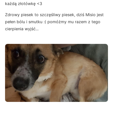
każdą złotówkę <3
Zdrowy piesek to szczęśliwy piesek, dziś Misio jest
pełen bólu i smutku :( pomóżmy mu razem z tego
cierpienia wyjść...