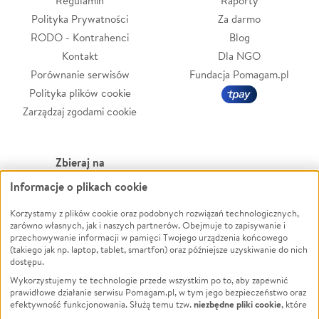
Regulamin
Raporty
Polityka Prywatności
Za darmo
RODO - Kontrahenci
Blog
Kontakt
Dla NGO
Porównanie serwisów
Fundacja Pomagam.pl
Polityka plików cookie
Zarządzaj zgodami cookie
Zbieraj na
Informacje o plikach cookie
Leczenie
LGBTQ+
Zwierzęta
Powódź
Korzystamy z plików cookie oraz podobnych rozwiązań technologicznych,
zarówno własnych, jak i naszych partnerów. Obejmuje to zapisywanie i
Pożar
Wichura
przechowywanie informacji w pamięci Twojego urządzenia końcowego
(takiego jak np. laptop, tablet, smartfon) oraz późniejsze uzyskiwanie do nich
Ukraina
NGO
dostępu.
Sport
Religia
Wykorzystujemy te technologie przede wszystkim po to, aby zapewnić
Pomoc Finansowa
Edukacja
prawidłowe działanie serwisu Pomagam.pl, w tym jego bezpieczeństwo oraz
niezbędne pliki cookie
efektywność funkcjonowania. Służą temu tzw.
, które
Projekty
Podróż
pozostają zawsze aktywne.
Dowiedz się więcej