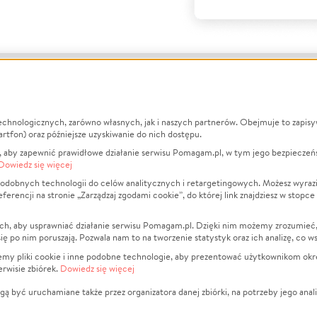
echnologicznych, zarówno własnych, jak i naszych partnerów. Obejmuje to zapis
macje
O nas
Zbieraj n
artfon) oraz późniejsze uzyskiwanie do nich dostępu.
 aby zapewnić prawidłowe działanie serwisu Pomagam.pl, w tym jego bezpieczeń
działa?
Opinie
Leczenie
Dowiedz się więcej
min
Raporty
Zwierzęta
odobnych technologii do celów analitycznych i retargetingowych. Możesz wyrazi
ncji na stronie „Zarządzaj zgodami cookie”, do której link znajdziesz w stopce
ka Prywatności
Za darmo
Pożar
 Kontrahenci
Blog
Ukraina
ch, aby usprawniać działanie serwisu Pomagam.pl. Dzięki nim możemy zrozumieć, j
t
Dla NGO
Sport
ak się po nim poruszają. Pozwala nam to na tworzenie statystyk oraz ich analizę, co w
anie serwisów
Fundacja Pomagam.pl
Pomoc Fi
jemy pliki cookie i inne podobne technologie, aby prezentować użytkownikom okr
rwisie zbiórek.
Dowiedz się więcej
a plików cookie
Projekty
zaj zgodami cookie
Pogrzeb
ą być uruchamiane także przez organizatora danej zbiórki, na potrzeby jego anali
Społeczno