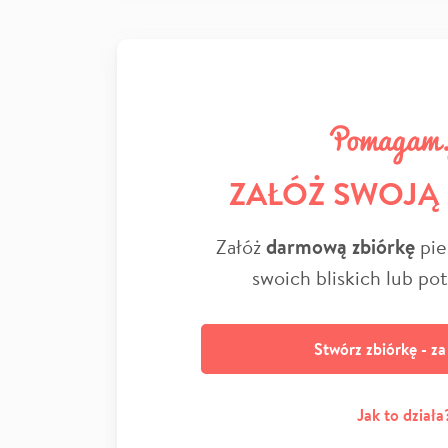
ZAŁÓŻ SWOJĄ
Załóż
darmową zbiórkę
pie
swoich bliskich lub po
Stwórz zbiórkę - z
Jak to działa