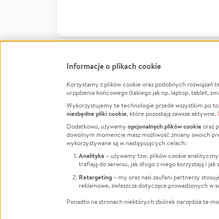
Informacje o plikach cookie
Korzystamy z plików cookie oraz podobnych rozwiązań t
Infor
urządzenia końcowego (takiego jak np. laptop, tablet, sm
Wykorzystujemy te technologie przede wszystkim po to,
Jak to 
niezbędne pliki cookie
, które pozostają zawsze aktywne.
Facebook
Twitter
Instagram
Regula
opcjonalnych plików cookie
Dodatkowo, używamy
oraz p
dowolnym momencie masz możliwość zmiany swoich prefere
Polity
LinkedIn
TikTok
Youtube
wykorzystywane są w następujących celach:
RODO -
Analityka
– używamy tzw. plików cookie analityczny
Kontak
trafiają do serwisu, jak długo z niego korzystają i j
Porówn
Retargeting
– my oraz nasi zaufani partnerzy stosu
reklamowe, zwłaszcza dotyczące prowadzonych w se
Polityk
Zarząd
Ponadto na stronach niektórych zbiórek narzędzia te mog