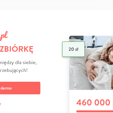
 ZBIÓRKĘ
niędzy dla siebie,
trzebujących!
a darmo
?