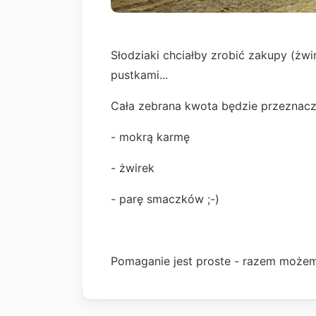
Słodziaki chciałby zrobić zakupy (żwi
pustkami...
Cała zebrana kwota będzie przeznacz
- mokrą karmę
- żwirek
- parę smaczków ;-)
Pomaganie jest proste - razem możem