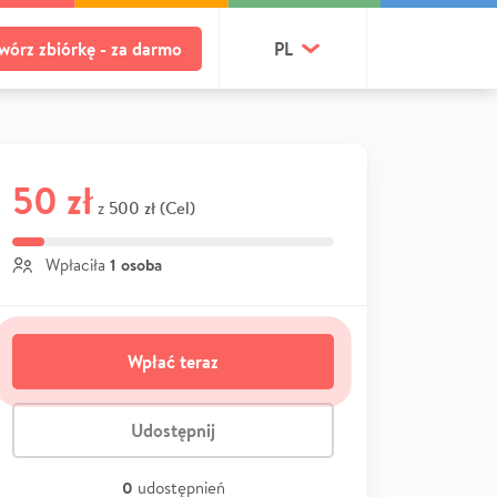
wórz zbiórkę - za darmo
PL
50 zł
500 zł (Cel)
z
1 osoba
Wpłaciła
Wpłać teraz
Udostępnij
0
udostępnień