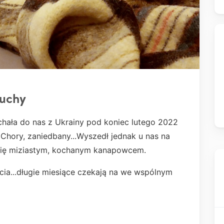
puchy
chała do nas z Ukrainy pod koniec lutego 2022
. Chory, zaniedbany...Wyszedł jednak u nas na
ł się miziastym, kochanym kanapowcem.
cia...długie miesiące czekają na we wspólnym