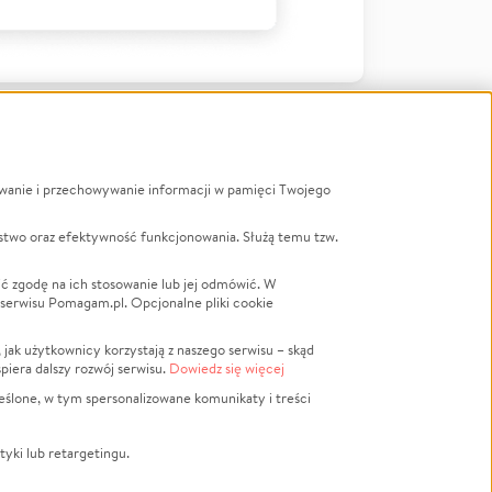
ywanie i przechowywanie informacji w pamięci Twojego
a
stwo oraz efektywność funkcjonowania. Służą temu tzw.
LGBTQ+
Powódź
ć zgodę na ich stosowanie lub jej odmówić. W
 serwisu Pomagam.pl. Opcjonalne pliki cookie
Wichura
NGO
ak użytkownicy korzystają z naszego serwisu – skąd
Religia
spiera dalszy rozwój serwisu.
Dowiedz się więcej
nansowa
Edukacja
eślone, w tym spersonalizowane komunikaty i treści
Podróż
Impreza
tyki lub retargetingu.
ść lokalna
Ochrona środowiska