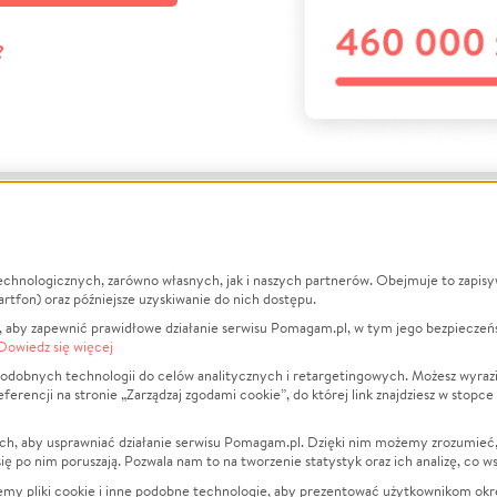
?
echnologicznych, zarówno własnych, jak i naszych partnerów. Obejmuje to zapis
macje
O nas
Zbieraj n
artfon) oraz późniejsze uzyskiwanie do nich dostępu.
 aby zapewnić prawidłowe działanie serwisu Pomagam.pl, w tym jego bezpieczeń
działa?
Opinie
Leczenie
Dowiedz się więcej
min
Raporty
Zwierzęta
odobnych technologii do celów analitycznych i retargetingowych. Możesz wyrazi
ncji na stronie „Zarządzaj zgodami cookie”, do której link znajdziesz w stopce
ka Prywatności
Za darmo
Pożar
 Kontrahenci
Blog
Ukraina
ch, aby usprawniać działanie serwisu Pomagam.pl. Dzięki nim możemy zrozumieć, j
t
Dla NGO
Sport
ak się po nim poruszają. Pozwala nam to na tworzenie statystyk oraz ich analizę, co w
anie serwisów
Fundacja Pomagam.pl
Pomoc Fi
jemy pliki cookie i inne podobne technologie, aby prezentować użytkownikom okr