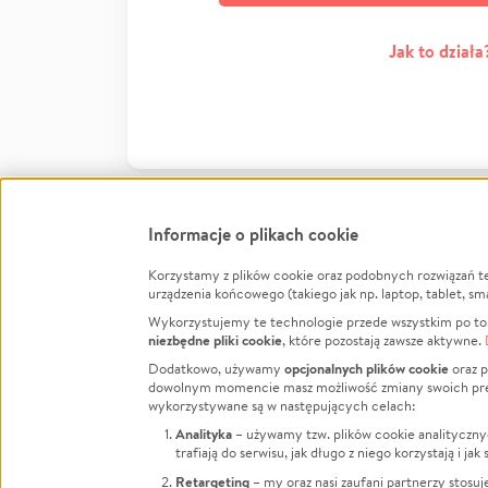
Jak to działa
Informacje o plikach cookie
Korzystamy z plików cookie oraz podobnych rozwiązań t
Infor
urządzenia końcowego (takiego jak np. laptop, tablet, sm
Wykorzystujemy te technologie przede wszystkim po to,
Jak to 
niezbędne pliki cookie
, które pozostają zawsze aktywne.
Facebook
Twitter
Instagram
Regula
opcjonalnych plików cookie
Dodatkowo, używamy
oraz p
dowolnym momencie masz możliwość zmiany swoich prefere
Polity
LinkedIn
TikTok
Youtube
wykorzystywane są w następujących celach:
RODO -
Analityka
– używamy tzw. plików cookie analityczny
Kontak
trafiają do serwisu, jak długo z niego korzystają i j
Porówn
Retargeting
– my oraz nasi zaufani partnerzy stosu