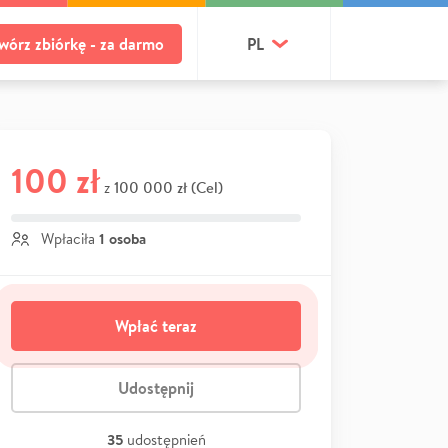
wórz zbiórkę - za darmo
PL
100 zł
100 000 zł (Cel)
z
1 osoba
Wpłaciła
Wpłać teraz
Udostępnij
35
udostępnień