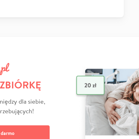
 ZBIÓRKĘ
niędzy dla siebie,
trzebujących!
a darmo