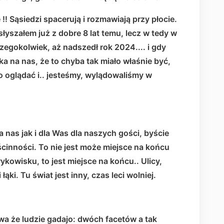
 !! Sąsiedzi spacerują i rozmawiają przy płocie.
 słyszałem już z dobre 8 lat temu, lecz w tedy w
zegokolwiek, aż nadszedł rok 2024.... i gdy
ka na nas, że to chyba tak miało właśnie być,
ło oglądać i.. jesteśmy, wylądowaliśmy w
nas jak i dla Was dla naszych gości, byście
ścinności. To nie jest może miejsce na końcu
rykowisku, to jest miejsce na końcu.. Ulicy,
 łąki. Tu świat jest inny, czas leci wolniej.
wa że ludzie gadajo: dwóch facetów a tak