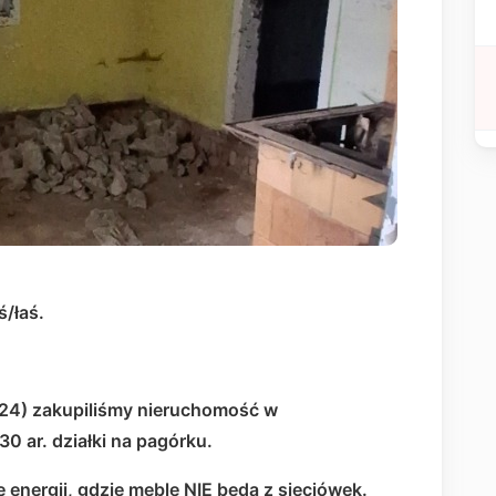
ś/łaś.
024) zakupiliśmy nieruchomość w
0 ar. działki na pagórku.
 energii, gdzie meble NIE będą z sieciówek.