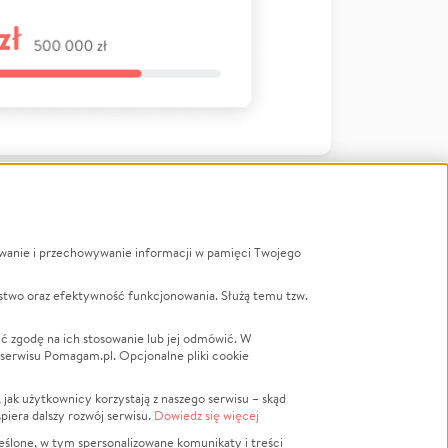
ywanie i przechowywanie informacji w pamięci Twojego
a
stwo oraz efektywność funkcjonowania. Służą temu tzw.
LGBTQ+
Powódź
ć zgodę na ich stosowanie lub jej odmówić. W
 serwisu Pomagam.pl. Opcjonalne pliki cookie
Wichura
NGO
ak użytkownicy korzystają z naszego serwisu – skąd
Religia
spiera dalszy rozwój serwisu.
Dowiedz się więcej
nansowa
Edukacja
eślone, w tym spersonalizowane komunikaty i treści