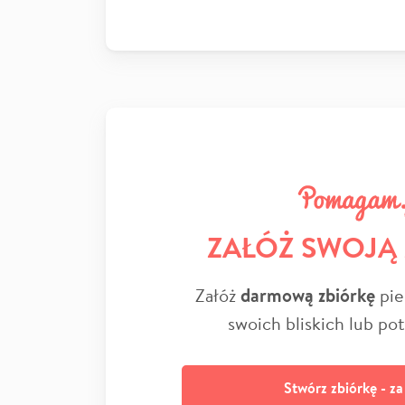
ZAŁÓŻ SWOJĄ
Załóż
darmową zbiórkę
pie
swoich bliskich lub po
Stwórz zbiórkę - z