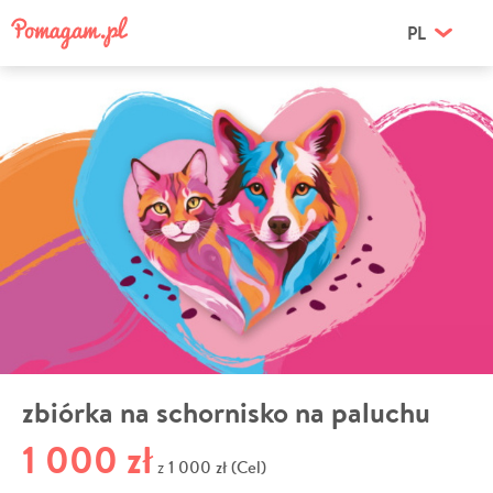
PL
zbiórka na schornisko na paluchu
1 000 zł
1 000 zł (Cel)
z