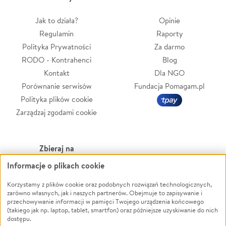
Jak to działa?
Opinie
Regulamin
Raporty
Polityka Prywatności
Za darmo
RODO - Kontrahenci
Blog
Kontakt
Dla NGO
Porównanie serwisów
Fundacja Pomagam.pl
Polityka plików cookie
Zarządzaj zgodami cookie
Zbieraj na
Informacje o plikach cookie
Leczenie
LGBTQ+
Zwierzęta
Powódź
Korzystamy z plików cookie oraz podobnych rozwiązań technologicznych,
zarówno własnych, jak i naszych partnerów. Obejmuje to zapisywanie i
Pożar
Wichura
przechowywanie informacji w pamięci Twojego urządzenia końcowego
(takiego jak np. laptop, tablet, smartfon) oraz późniejsze uzyskiwanie do nich
Ukraina
NGO
dostępu.
Sport
Religia