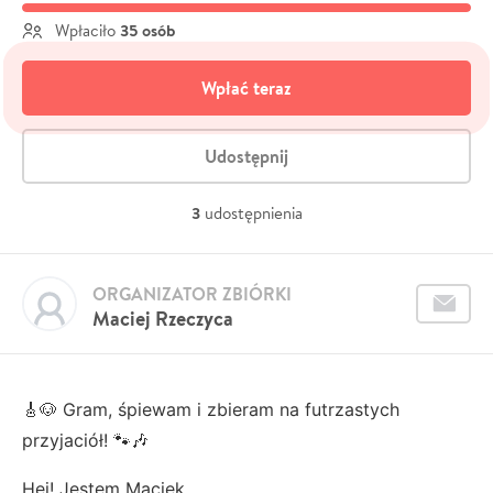
35 osób
Wpłaciło
Wpłać teraz
Udostępnij
3
udostępnienia
ORGANIZATOR ZBIÓRKI
Maciej Rzeczyca
🎸🐶 Gram, śpiewam i zbieram na futrzastych
przyjaciół! 🐾🎶
Hej! Jestem Maciek.