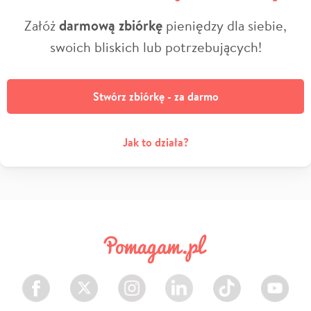
Załóż
darmową zbiórkę
pieniędzy dla siebie,
swoich bliskich lub potrzebujących!
Stwórz zbiórkę - za darmo
Jak to działa?
Facebook
Twitter
Instagram
LinkedIn
TikTok
Youtube