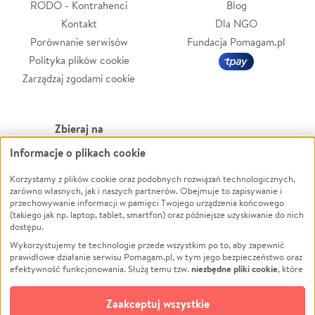
RODO - Kontrahenci
Blog
Kontakt
Dla NGO
Porównanie serwisów
Fundacja Pomagam.pl
Polityka plików cookie
Zarządzaj zgodami cookie
Zbieraj na
Informacje o plikach cookie
Leczenie
LGBTQ+
Zwierzęta
Powódź
Korzystamy z plików cookie oraz podobnych rozwiązań technologicznych,
zarówno własnych, jak i naszych partnerów. Obejmuje to zapisywanie i
Pożar
Wichura
przechowywanie informacji w pamięci Twojego urządzenia końcowego
(takiego jak np. laptop, tablet, smartfon) oraz późniejsze uzyskiwanie do nich
Ukraina
NGO
dostępu.
Sport
Religia
Wykorzystujemy te technologie przede wszystkim po to, aby zapewnić
Pomoc Finansowa
Edukacja
prawidłowe działanie serwisu Pomagam.pl, w tym jego bezpieczeństwo oraz
niezbędne pliki cookie
efektywność funkcjonowania. Służą temu tzw.
, które
Projekty
Podróż
pozostają zawsze aktywne.
Dowiedz się więcej
Pogrzeb
Impreza
opcjonalnych plików cookie
Dodatkowo, używamy
oraz podobnych
Zaakceptuj wszystkie
Społeczność lokalna
Ochrona środowiska
technologii do celów analitycznych i retargetingowych. Możesz wyrazić