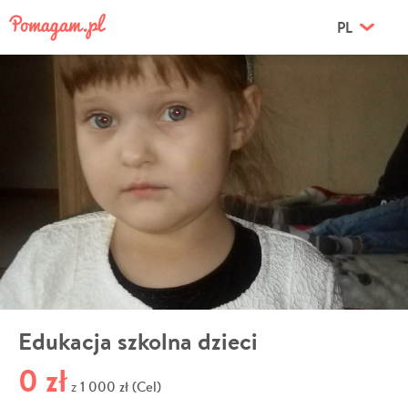
PL
Edukacja szkolna dzieci
0 zł
1 000 zł (Cel)
z