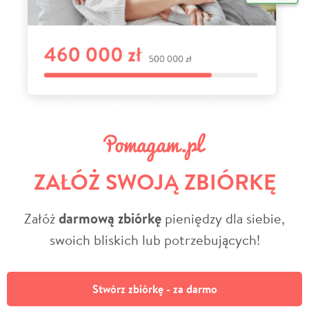
ZAŁÓŻ SWOJĄ ZBIÓRKĘ
Załóż
darmową zbiórkę
pieniędzy dla siebie,
swoich bliskich lub potrzebujących!
Stwórz zbiórkę - za darmo