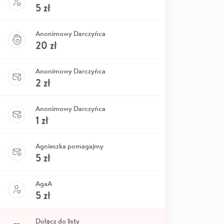
5
zł
Anonimowy Darczyńca
20
zł
Anonimowy Darczyńca
2
zł
Anonimowy Darczyńca
1
zł
Agnieszka pomagajmy
5
zł
AgaA
5
zł
Dołącz do listy