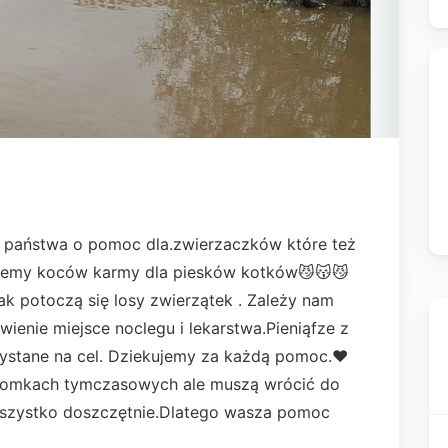
 państwa o pomoc dla.zwierzaczków które też
ujemy koców karmy dla piesków kotków😼😽😼
ak potoczą się losy zwierzątek . Zależy nam
ienie miejsce noclegu i lekarstwa.Pieniąfze z
zystane na cel. Dziekujemy za każdą pomoc.❤️
 domkach tymczasowych ale muszą wrócić do
.wszystko doszczętnie.Dlatego wasza pomoc