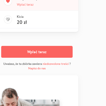
Wpłać teraz
Kicia
20
zł
Wpłać teraz
Uważasz, że ta zbiórka zawiera
niedozwolone treści
?
Napisz do nas