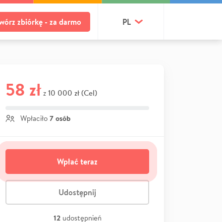
wórz zbiórkę - za darmo
PL
58 zł
10 000 zł (Cel)
z
7 osób
Wpłaciło
Wpłać teraz
Udostępnij
12
udostępnień