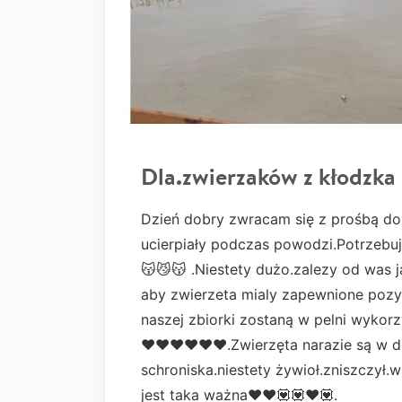
Dla.zwierzaków z kłodzka
Dzień dobry zwracam się z prośbą do
ucierpiały podczas powodzi.Potrzeb
😽😼😽 .Niestety dużo.zalezy od was j
aby zwierzeta mialy zapewnione pozyw
naszej zbiorki zostaną w pelni wykor
❤️❤️❤️❤️❤️❤️.Zwierzęta narazie są w
schroniska.niestety żywioł.zniszczył
jest taka ważna❤️❤️💟💟❤️💟.