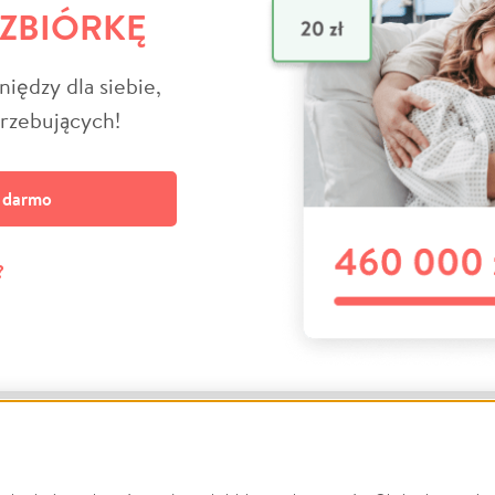
 ZBIÓRKĘ
niędzy dla siebie,
trzebujących!
a darmo
?