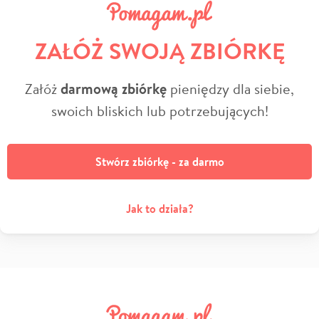
ZAŁÓŻ SWOJĄ ZBIÓRKĘ
Załóż
darmową zbiórkę
pieniędzy dla siebie,
swoich bliskich lub potrzebujących!
Stwórz zbiórkę - za darmo
Jak to działa?