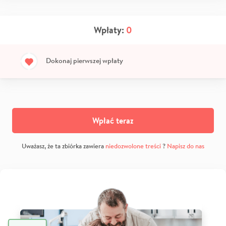
Wpłaty:
0
Dokonaj pierwszej wpłaty
Wpłać teraz
Uważasz, że ta zbiórka zawiera
niedozwolone treści
?
Napisz do nas