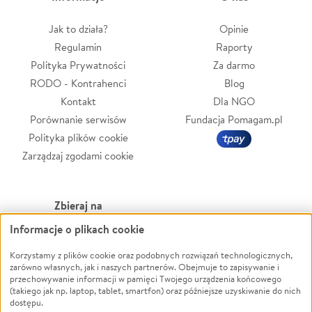
Jak to działa?
Opinie
Regulamin
Raporty
Polityka Prywatności
Za darmo
RODO - Kontrahenci
Blog
Kontakt
Dla NGO
Porównanie serwisów
Fundacja Pomagam.pl
Polityka plików cookie
Zarządzaj zgodami cookie
Zbieraj na
Informacje o plikach cookie
Leczenie
LGBTQ+
Zwierzęta
Powódź
Korzystamy z plików cookie oraz podobnych rozwiązań technologicznych,
zarówno własnych, jak i naszych partnerów. Obejmuje to zapisywanie i
Pożar
Wichura
przechowywanie informacji w pamięci Twojego urządzenia końcowego
(takiego jak np. laptop, tablet, smartfon) oraz późniejsze uzyskiwanie do nich
Ukraina
NGO
dostępu.
Sport
Religia