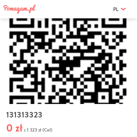
PL
131313323
0 zł
1 323 zł (Cel)
z