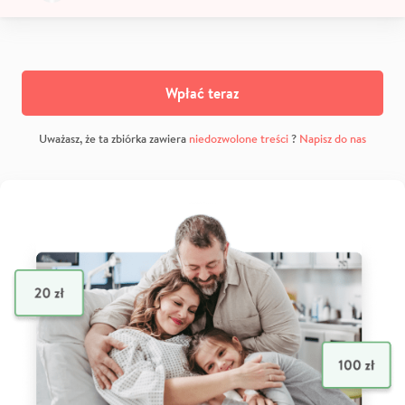
Wpłać teraz
Uważasz, że ta zbiórka zawiera
niedozwolone treści
?
Napisz do nas