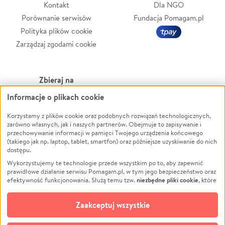
Kontakt
Dla NGO
Porównanie serwisów
Fundacja Pomagam.pl
Polityka plików cookie
Zarządzaj zgodami cookie
Zbieraj na
Informacje o plikach cookie
Leczenie
LGBTQ+
Zwierzęta
Powódź
Korzystamy z plików cookie oraz podobnych rozwiązań technologicznych,
zarówno własnych, jak i naszych partnerów. Obejmuje to zapisywanie i
Pożar
Wichura
przechowywanie informacji w pamięci Twojego urządzenia końcowego
(takiego jak np. laptop, tablet, smartfon) oraz późniejsze uzyskiwanie do nich
Ukraina
NGO
dostępu.
Sport
Religia
Wykorzystujemy te technologie przede wszystkim po to, aby zapewnić
Pomoc Finansowa
Edukacja
prawidłowe działanie serwisu Pomagam.pl, w tym jego bezpieczeństwo oraz
niezbędne pliki cookie
efektywność funkcjonowania. Służą temu tzw.
, które
Projekty
Podróż
pozostają zawsze aktywne.
Dowiedz się więcej
Pogrzeb
Impreza
opcjonalnych plików cookie
Dodatkowo, używamy
oraz podobnych
Zaakceptuj wszystkie
Społeczność lokalna
Ochrona środowiska
technologii do celów analitycznych i retargetingowych. Możesz wyrazić
zgodę na ich stosowanie lub jej odmówić. W dowolnym momencie masz
Kultura
Biznes