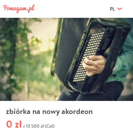
PL
zbiórka na nowy akordeon
0 zł
13 500 zł (Cel)
z