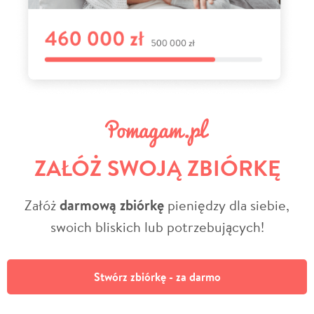
ZAŁÓŻ SWOJĄ ZBIÓRKĘ
Załóż
darmową zbiórkę
pieniędzy dla siebie,
swoich bliskich lub potrzebujących!
Stwórz zbiórkę - za darmo