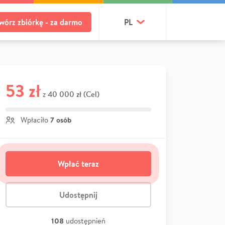
wórz zbiórkę - za darmo
PL
53 zł
40 000 zł (Cel)
z
7 osób
Wpłaciło
Wpłać teraz
Udostępnij
108
udostępnień