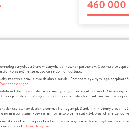
?
echnologicznych, zarówno własnych, jak i naszych partnerów. Obejmuje to zapis
macje
O nas
Zbieraj n
artfon) oraz późniejsze uzyskiwanie do nich dostępu.
 aby zapewnić prawidłowe działanie serwisu Pomagam.pl, w tym jego bezpieczeń
działa?
Opinie
Leczenie
Dowiedz się więcej
min
Raporty
Zwierzęta
odobnych technologii do celów analitycznych i retargetingowych. Możesz wyrazi
ncji na stronie „Zarządzaj zgodami cookie”, do której link znajdziesz w stopce
ka Prywatności
Za darmo
Pożar
 Kontrahenci
Blog
Ukraina
ch, aby usprawniać działanie serwisu Pomagam.pl. Dzięki nim możemy zrozumieć, j
t
Dla NGO
Sport
ak się po nim poruszają. Pozwala nam to na tworzenie statystyk oraz ich analizę, co w
anie serwisów
Fundacja Pomagam.pl
Pomoc Fi
jemy pliki cookie i inne podobne technologie, aby prezentować użytkownikom okr
rwisie zbiórek.
Dowiedz się więcej
a plików cookie
Projekty