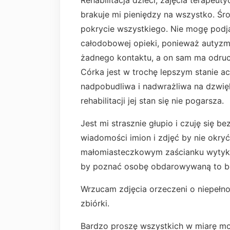
Rehabilitacja dzieci, zajęcia terapeu
brakuje mi pieniędzy na wszystko. Śro
pokrycie wszystkiego. Nie mogę pod
całodobowej opieki, ponieważ autyzm
żadnego kontaktu, a on sam ma odruchy
Córka jest w trochę lepszym stanie ac
nadpobudliwa i nadwrażliwa na dzwięki
rehabilitacji jej stan się nie pogarsza.
Jest mi strasznie głupio i czuję się b
wiadomości imion i zdjęć by nie okryć
małomiasteczkowym zaścianku wytykani
by poznać osobę obdarowywaną to bę
Wrzucam zdjęcia orzeczeni o niepełno
zbiórki.
Bardzo proszę wszystkich w miarę mo