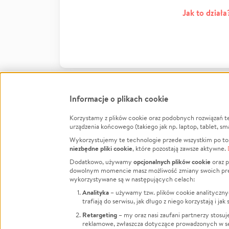
Jak to działa
Informacje o plikach cookie
Korzystamy z plików cookie oraz podobnych rozwiązań t
Infor
urządzenia końcowego (takiego jak np. laptop, tablet, sm
Wykorzystujemy te technologie przede wszystkim po to,
Jak to 
niezbędne pliki cookie
, które pozostają zawsze aktywne.
Facebook
Twitter
Instagram
Regula
opcjonalnych plików cookie
Dodatkowo, używamy
oraz p
dowolnym momencie masz możliwość zmiany swoich prefere
Polity
LinkedIn
TikTok
Youtube
wykorzystywane są w następujących celach:
RODO -
Analityka
– używamy tzw. plików cookie analityczny
Kontak
trafiają do serwisu, jak długo z niego korzystają i j
Porówn
Retargeting
– my oraz nasi zaufani partnerzy stosu
reklamowe, zwłaszcza dotyczące prowadzonych w se
Polityk