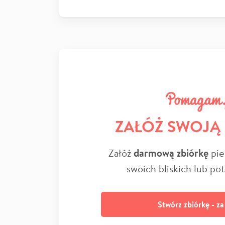
ZAŁÓŻ SWOJĄ
Załóż
darmową zbiórkę
pie
swoich bliskich lub po
Stwórz zbiórkę - z