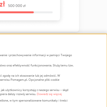
ywanie i przechowywanie informacji w pamięci Twojego
a
stwo oraz efektywność funkcjonowania. Służą temu tzw.
LGBTQ+
Powódź
ć zgodę na ich stosowanie lub jej odmówić. W
 serwisu Pomagam.pl. Opcjonalne pliki cookie
Wichura
NGO
ak użytkownicy korzystają z naszego serwisu – skąd
Religia
spiera dalszy rozwój serwisu.
Dowiedz się więcej
nansowa
Edukacja
eślone, w tym spersonalizowane komunikaty i treści
Podróż