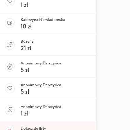
1
zł
Katarzyna Niewiadomska
10
zł
Bożena
21
zł
Anonimowy Darczyńca
5
zł
Anonimowy Darczyńca
5
zł
Anonimowy Darczyńca
1
zł
Dołącz do listy