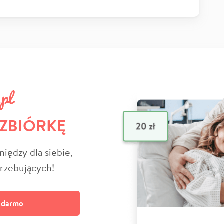
 ZBIÓRKĘ
niędzy dla siebie,
trzebujących!
a darmo