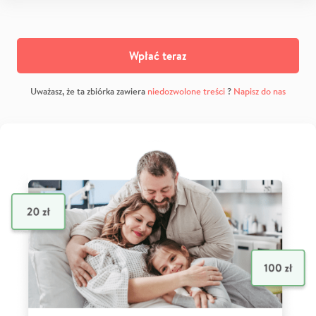
Wpłać teraz
Uważasz, że ta zbiórka zawiera
niedozwolone treści
?
Napisz do nas