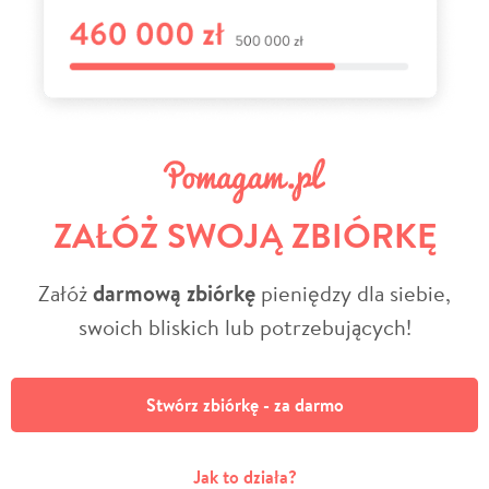
ZAŁÓŻ SWOJĄ ZBIÓRKĘ
Załóż
darmową zbiórkę
pieniędzy dla siebie,
swoich bliskich lub potrzebujących!
Stwórz zbiórkę - za darmo
Jak to działa?