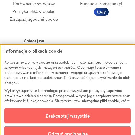
Porównanie serwisów
Fundacja Pomagam.pl
Polityka plików cookie
Zarządzaj zgodami cookie
Zbieraj na
Informacje o plikach cookie
Leczenie
LGBTQ+
Zwierzęta
Powódź
Korzystamy z plików cookie oraz podobnych rozwiązań technologicznych,
zarówno własnych, jak i naszych partnerów. Obejmuje to zapisywanie i
Pożar
Wichura
przechowywanie informacji w pamięci Twojego urządzenia końcowego
(takiego jak np. laptop, tablet, smartfon) oraz późniejsze uzyskiwanie do nich
Ukraina
NGO
dostępu.
Sport
Religia
Wykorzystujemy te technologie przede wszystkim po to, aby zapewnić
Pomoc Finansowa
Edukacja
prawidłowe działanie serwisu Pomagam.pl, w tym jego bezpieczeństwo oraz
niezbędne pliki cookie
efektywność funkcjonowania. Służą temu tzw.
, które
Projekty
Podróż
pozostają zawsze aktywne.
Dowiedz się więcej
Pogrzeb
Impreza
opcjonalnych plików cookie
Dodatkowo, używamy
oraz podobnych
Zaakceptuj wszystkie
Społeczność lokalna
Ochrona środowiska
technologii do celów analitycznych i retargetingowych. Możesz wyrazić
zgodę na ich stosowanie lub jej odmówić. W dowolnym momencie masz
Kultura
Biznes
możliwość zmiany swoich preferencji na stronie „Zarządzaj zgodami cookie”,
Odrzuć opcjonalne
Polski
do której link znajdziesz w stopce serwisu Pomagam.pl. Opcjonalne pliki