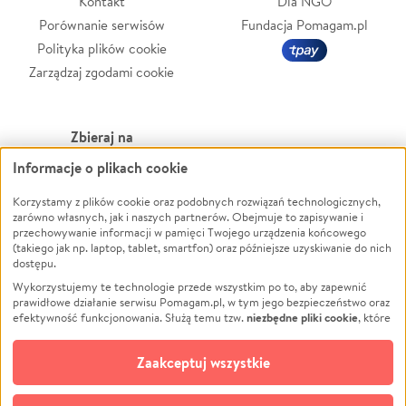
Kontakt
Dla NGO
Porównanie serwisów
Fundacja Pomagam.pl
Polityka plików cookie
Zarządzaj zgodami cookie
Zbieraj na
Informacje o plikach cookie
Leczenie
LGBTQ+
Zwierzęta
Powódź
Korzystamy z plików cookie oraz podobnych rozwiązań technologicznych,
zarówno własnych, jak i naszych partnerów. Obejmuje to zapisywanie i
Pożar
Wichura
przechowywanie informacji w pamięci Twojego urządzenia końcowego
(takiego jak np. laptop, tablet, smartfon) oraz późniejsze uzyskiwanie do nich
Ukraina
NGO
dostępu.
Sport
Religia
Wykorzystujemy te technologie przede wszystkim po to, aby zapewnić
Pomoc Finansowa
Edukacja
prawidłowe działanie serwisu Pomagam.pl, w tym jego bezpieczeństwo oraz
niezbędne pliki cookie
efektywność funkcjonowania. Służą temu tzw.
, które
Projekty
Podróż
pozostają zawsze aktywne.
Dowiedz się więcej
Pogrzeb
Impreza
opcjonalnych plików cookie
Dodatkowo, używamy
oraz podobnych
Zaakceptuj wszystkie
Społeczność lokalna
Ochrona środowiska
technologii do celów analitycznych i retargetingowych. Możesz wyrazić
zgodę na ich stosowanie lub jej odmówić. W dowolnym momencie masz
Kultura
Biznes
możliwość zmiany swoich preferencji na stronie „Zarządzaj zgodami cookie”,