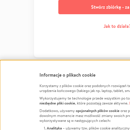
Stwórz zbiórkę - z
Jak to działa
Informacje o plikach cookie
Korzystamy z plików cookie oraz podobnych rozwiązań t
Infor
urządzenia końcowego (takiego jak np. laptop, tablet, sm
Wykorzystujemy te technologie przede wszystkim po to,
Jak to 
niezbędne pliki cookie
, które pozostają zawsze aktywne.
Facebook
Twitter
Instagram
Regula
opcjonalnych plików cookie
Dodatkowo, używamy
oraz p
dowolnym momencie masz możliwość zmiany swoich prefere
Polity
LinkedIn
TikTok
Youtube
wykorzystywane są w następujących celach:
RODO -
Analityka
– używamy tzw. plików cookie analityczny