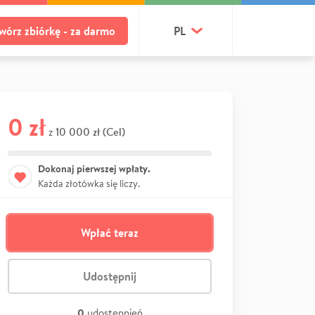
wórz zbiórkę - za darmo
PL
0 zł
10 000 zł (Cel)
z
Dokonaj pierwszej wpłaty.
Każda złotówka się liczy.
Wpłać teraz
Udostępnij
0
udostępnień