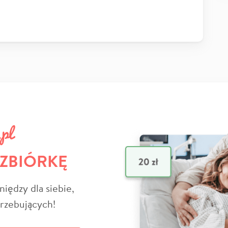
 ZBIÓRKĘ
niędzy dla siebie,
trzebujących!