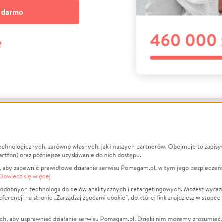
a darmo
?
echnologicznych, zarówno własnych, jak i naszych partnerów. Obejmuje to zapis
macje
O nas
Zbieraj n
artfon) oraz późniejsze uzyskiwanie do nich dostępu.
 aby zapewnić prawidłowe działanie serwisu Pomagam.pl, w tym jego bezpieczeń
działa?
Opinie
Leczenie
Dowiedz się więcej
min
Raporty
Zwierzęta
odobnych technologii do celów analitycznych i retargetingowych. Możesz wyrazi
ncji na stronie „Zarządzaj zgodami cookie”, do której link znajdziesz w stopce
ka Prywatności
Za darmo
Pożar
 Kontrahenci
Blog
Ukraina
ch, aby usprawniać działanie serwisu Pomagam.pl. Dzięki nim możemy zrozumieć, j