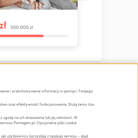
ywanie i przechowywanie informacji w pamięci Twojego
a
stwo oraz efektywność funkcjonowania. Służą temu tzw.
LGBTQ+
Powódź
ć zgodę na ich stosowanie lub jej odmówić. W
 serwisu Pomagam.pl. Opcjonalne pliki cookie
Wichura
NGO
ak użytkownicy korzystają z naszego serwisu – skąd