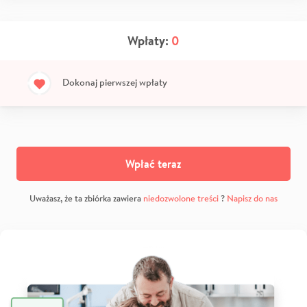
Wpłaty:
0
Dokonaj pierwszej wpłaty
Wpłać teraz
Uważasz, że ta zbiórka zawiera
niedozwolone treści
?
Napisz do nas