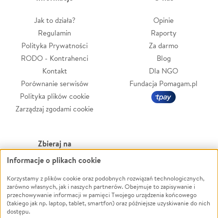
Jak to działa?
Opinie
Regulamin
Raporty
Polityka Prywatności
Za darmo
RODO - Kontrahenci
Blog
Kontakt
Dla NGO
Porównanie serwisów
Fundacja Pomagam.pl
Polityka plików cookie
Zarządzaj zgodami cookie
Zbieraj na
Informacje o plikach cookie
Leczenie
LGBTQ+
Zwierzęta
Powódź
Korzystamy z plików cookie oraz podobnych rozwiązań technologicznych,
zarówno własnych, jak i naszych partnerów. Obejmuje to zapisywanie i
Pożar
Wichura
przechowywanie informacji w pamięci Twojego urządzenia końcowego
(takiego jak np. laptop, tablet, smartfon) oraz późniejsze uzyskiwanie do nich
Ukraina
NGO
dostępu.
Sport
Religia