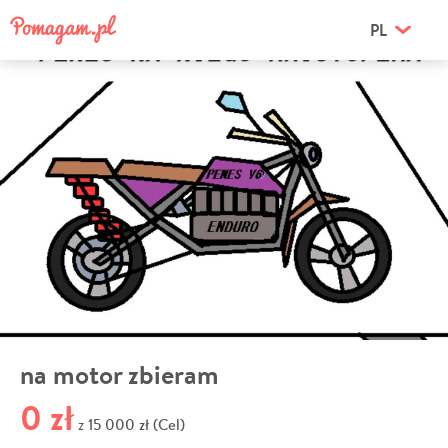
PL
na motor zbieram
0 zł
15 000 zł (Cel)
z