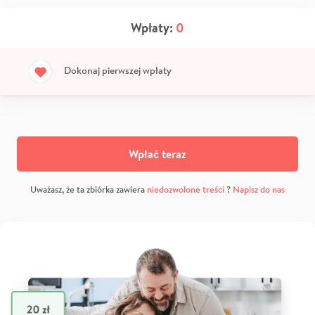
Wpłaty:
0
Dokonaj pierwszej wpłaty
Wpłać teraz
Uważasz, że ta zbiórka zawiera
niedozwolone treści
?
Napisz do nas