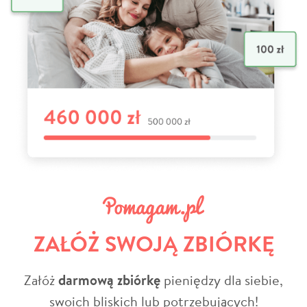
ZAŁÓŻ SWOJĄ ZBIÓRKĘ
Załóż
darmową zbiórkę
pieniędzy dla siebie,
swoich bliskich lub potrzebujących!