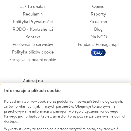
Jak to działa?
Opinie
Regulamin
Raporty
Polityka Prywatności
Za darmo
RODO - Kontrahenci
Blog
Kontakt
Dla NGO
Porównanie serwisów
Fundacja Pomagam.pl
Polityka plików cookie
Zarządzaj zgodami cookie
Zbieraj na
Informacje o plikach cookie
Leczenie
LGBTQ+
Zwierzęta
Powódź
Korzystamy z plików cookie oraz podobnych rozwiązań technologicznych,
zarówno własnych, jak i naszych partnerów. Obejmuje to zapisywanie i
Pożar
Wichura
przechowywanie informacji w pamięci Twojego urządzenia końcowego
(takiego jak np. laptop, tablet, smartfon) oraz późniejsze uzyskiwanie do nich
Ukraina
NGO
dostępu.
Sport
Religia
Wykorzystujemy te technologie przede wszystkim po to, aby zapewnić