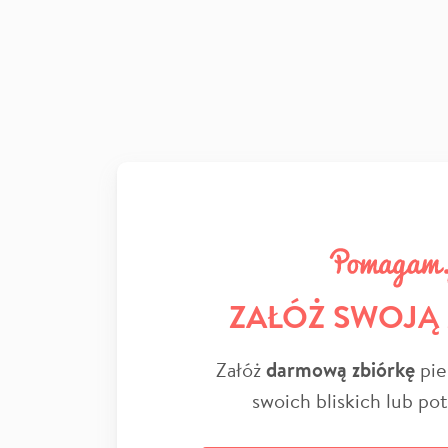
ZAŁÓŻ SWOJĄ
Załóż
darmową zbiórkę
pie
swoich bliskich lub po