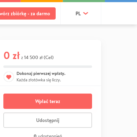
wórz zbiórkę - za darmo
PL
0 zł
14 500 zł (Cel)
z
Dokonaj pierwszej wpłaty.
Każda złotówka się liczy.
Wpłać teraz
Udostępnij
0
udostępnień