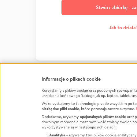
Stwórz zbiórkę - z
Jak to działa
Informacje o plikach cookie
Korzystamy z plików cookie oraz podobnych rozwiązań t
Infor
urządzenia końcowego (takiego jak np. laptop, tablet, sm
Wykorzystujemy te technologie przede wszystkim po to,
Jak to 
niezbędne pliki cookie
, które pozostają zawsze aktywne.
Facebook
Twitter
Instagram
Regula
opcjonalnych plików cookie
Dodatkowo, używamy
oraz p
dowolnym momencie masz możliwość zmiany swoich prefere
Polity
LinkedIn
TikTok
Youtube
wykorzystywane są w następujących celach:
RODO -
Analityka
– używamy tzw. plików cookie analityczny