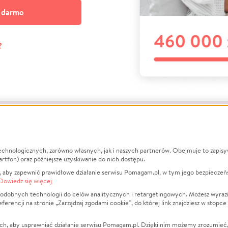
a darmo
?
echnologicznych, zarówno własnych, jak i naszych partnerów. Obejmuje to zapis
macje
O nas
Zbieraj n
artfon) oraz późniejsze uzyskiwanie do nich dostępu.
 aby zapewnić prawidłowe działanie serwisu Pomagam.pl, w tym jego bezpieczeń
działa?
Opinie
Leczenie
Dowiedz się więcej
min
Raporty
Zwierzęta
odobnych technologii do celów analitycznych i retargetingowych. Możesz wyrazi
ncji na stronie „Zarządzaj zgodami cookie”, do której link znajdziesz w stopce
ka Prywatności
Za darmo
Pożar
 Kontrahenci
Blog
Ukraina
ch, aby usprawniać działanie serwisu Pomagam.pl. Dzięki nim możemy zrozumieć, j