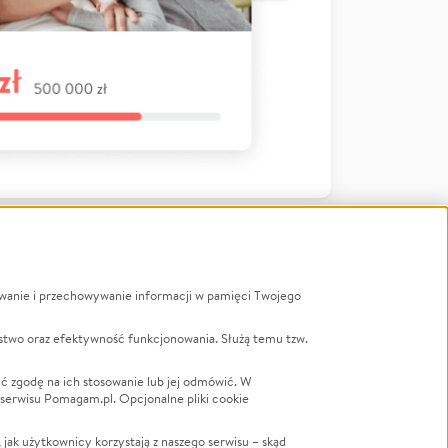
ywanie i przechowywanie informacji w pamięci Twojego
a
stwo oraz efektywność funkcjonowania. Służą temu tzw.
LGBTQ+
Powódź
ć zgodę na ich stosowanie lub jej odmówić. W
 serwisu Pomagam.pl. Opcjonalne pliki cookie
Wichura
NGO
ak użytkownicy korzystają z naszego serwisu – skąd