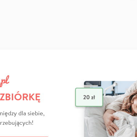
 ZBIÓRKĘ
niędzy dla siebie,
trzebujących!