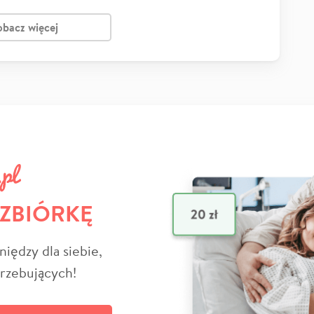
obacz więcej
 ZBIÓRKĘ
niędzy dla siebie,
trzebujących!