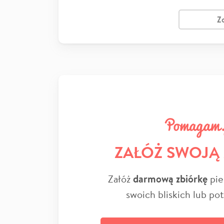
Z
ZAŁÓŻ SWOJĄ
Załóż
darmową zbiórkę
pie
swoich bliskich lub po