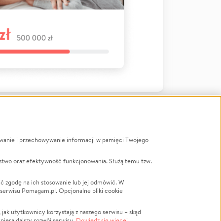
ywanie i przechowywanie informacji w pamięci Twojego
a
stwo oraz efektywność funkcjonowania. Służą temu tzw.
LGBTQ+
Powódź
ć zgodę na ich stosowanie lub jej odmówić. W
 serwisu Pomagam.pl. Opcjonalne pliki cookie
Wichura
NGO
ak użytkownicy korzystają z naszego serwisu – skąd
Religia
spiera dalszy rozwój serwisu.
Dowiedz się więcej