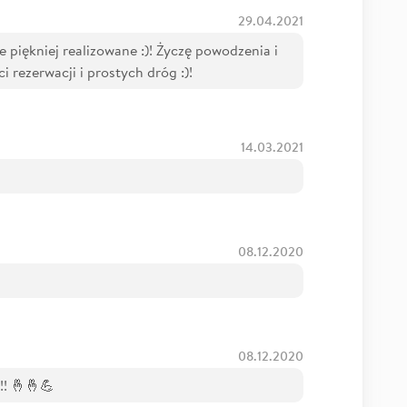
29.04.2021
 piękniej realizowane :)! Życzę powodzenia i
i rezerwacji i prostych dróg :)!
14.03.2021
08.12.2020
08.12.2020
!! 🤞🤞💪