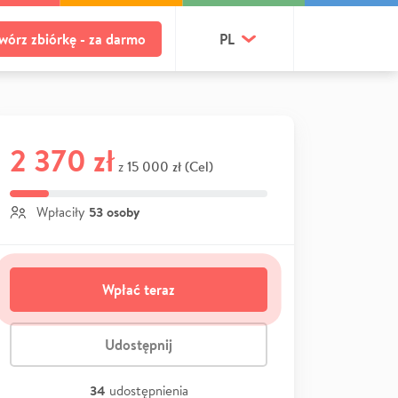
wórz zbiórkę - za darmo
PL
2 370 zł
15 000 zł (Cel)
z
53 osoby
Wpłaciły
Wpłać teraz
Udostępnij
34
udostępnienia