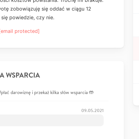
łości kosztów powstania. Trochę mi brakuje.
wotę zobowiązuję się oddać w ciągu 12
się powiedzie, czy nie.
[email protected]
A WSPARCIA
łać darowiznę i przekaż kilka słów wsparcia 🤲
09.05.2021