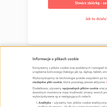
Stwórz zbiórkę - z
Jak to działa
Informacje o plikach cookie
Korzystamy z plików cookie oraz podobnych rozwiązań t
Infor
urządzenia końcowego (takiego jak np. laptop, tablet, sm
Wykorzystujemy te technologie przede wszystkim po to,
Jak to 
niezbędne pliki cookie
, które pozostają zawsze aktywne.
Facebook
Twitter
Instagram
Regula
opcjonalnych plików cookie
Dodatkowo, używamy
oraz p
dowolnym momencie masz możliwość zmiany swoich prefere
Polity
LinkedIn
TikTok
Youtube
wykorzystywane są w następujących celach:
RODO -
Analityka
– używamy tzw. plików cookie analityczny
Kontak
trafiają do serwisu, jak długo z niego korzystają i j