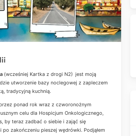
ii
na
(wcześniej Kartka z drogi N2)
jest moją
będzie utworzenie bazy noclegowej z zapleczem
ą, tradycyjną kuchnią.
j przez ponad rok wraz z czworonożnym
łusznym celu dla Hospicjum Onkologicznego,
, by teraz zadbać o siebie i zająć się
ni po zakończeniu pieszej wędrówki. Podjąłem