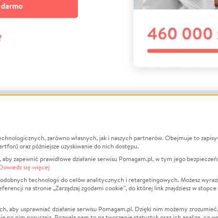
a darmo
?
echnologicznych, zarówno własnych, jak i naszych partnerów. Obejmuje to zapis
macje
O nas
Zbieraj n
artfon) oraz późniejsze uzyskiwanie do nich dostępu.
 aby zapewnić prawidłowe działanie serwisu Pomagam.pl, w tym jego bezpieczeń
działa?
Opinie
Leczenie
Dowiedz się więcej
min
Raporty
Zwierzęta
odobnych technologii do celów analitycznych i retargetingowych. Możesz wyrazi
ncji na stronie „Zarządzaj zgodami cookie”, do której link znajdziesz w stopce
ka Prywatności
Za darmo
Pożar
 Kontrahenci
Blog
Ukraina
ch, aby usprawniać działanie serwisu Pomagam.pl. Dzięki nim możemy zrozumieć, j
t
Dla NGO
Sport
ak się po nim poruszają. Pozwala nam to na tworzenie statystyk oraz ich analizę, co w