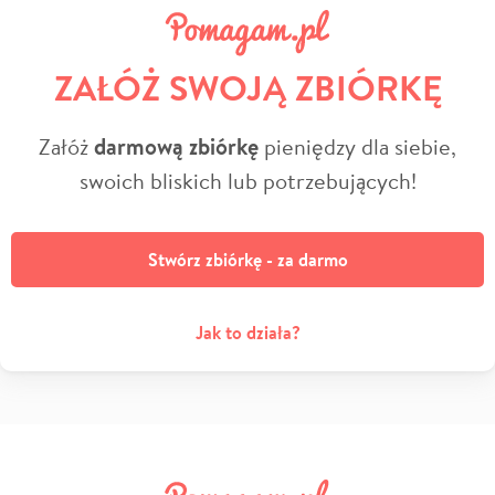
ZAŁÓŻ SWOJĄ ZBIÓRKĘ
Załóż
darmową zbiórkę
pieniędzy dla siebie,
swoich bliskich lub potrzebujących!
Stwórz zbiórkę - za darmo
Jak to działa?