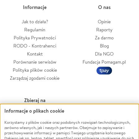
Informacje
O nas
Jak to działa?
Opinie
Regulamin
Raporty
Polityka Prywatności
Za darmo
RODO - Kontrahenci
Blog
Kontakt
Dla NGO
Porównanie serwisów
Fundacja Pomagam.pl
Polityka plików cookie
Zarządzaj zgodami cookie
Zbieraj na
Informacje o plikach cookie
Leczenie
LGBTQ+
Zwierzęta
Powódź
Korzystamy z plików cookie oraz podobnych rozwiązań technologicznych,
zarówno własnych, jak i naszych partnerów. Obejmuje to zapisywanie i
Pożar
Wichura
przechowywanie informacji w pamięci Twojego urządzenia końcowego
(takiego jak np. laptop, tablet, smartfon) oraz późniejsze uzyskiwanie do nich
Ukraina
NGO