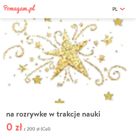
PL
na rozrywke w trakcje nauki
0 zł
200 zł (Cel)
z