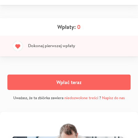
Wpłaty:
0
Dokonaj pierwszej wpłaty
Wpłać teraz
Uważasz, że ta zbiórka zawiera
niedozwolone treści
?
Napisz do nas