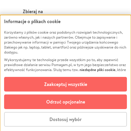
Zbieraj na
Informacje o plikach cookie
Leczenie
LGBTQ+
Zwierzęta
Powódź
Korzystamy z plików cookie oraz podobnych rozwiązań technologicznych,
zarówno własnych, jak i naszych partnerów. Obejmuje to zapisywanie i
Pożar
Wichura
przechowywanie informacji w pamięci Twojego urządzenia końcowego
(takiego jak np. laptop, tablet, smartfon) oraz późniejsze uzyskiwanie do nich
Ukraina
NGO
dostępu.
Sport
Religia
Wykorzystujemy te technologie przede wszystkim po to, aby zapewnić
Pomoc Finansowa
Edukacja
prawidłowe działanie serwisu Pomagam.pl, w tym jego bezpieczeństwo oraz
niezbędne pliki cookie
efektywność funkcjonowania. Służą temu tzw.
, które
Projekty
Podróż
pozostają zawsze aktywne.
Dowiedz się więcej
Pogrzeb
Impreza
opcjonalnych plików cookie
Dodatkowo, używamy
oraz podobnych
Zaakceptuj wszystkie
Społeczność lokalna
Ochrona środowiska
technologii do celów analitycznych i retargetingowych. Możesz wyrazić
zgodę na ich stosowanie lub jej odmówić. W dowolnym momencie masz
Kultura
Biznes
możliwość zmiany swoich preferencji na stronie „Zarządzaj zgodami cookie”,
Odrzuć opcjonalne
Polski
do której link znajdziesz w stopce serwisu Pomagam.pl. Opcjonalne pliki
cookie wykorzystywane są w następujących celach:
© CROWDING SP. Z O.O.
Analityka
– używamy tzw. plików cookie analitycznych, aby usprawniać
Dostosuj wybór
działanie serwisu Pomagam.pl. Dzięki nim możemy zrozumieć, jak
użytkownicy korzystają z naszego serwisu – skąd trafiają do serwisu, jak
Stwórz zbiórkę - za darmo
długo z niego korzystają i jak się po nim poruszają. Pozwala nam to na