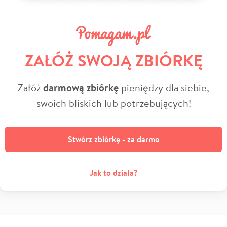
ZAŁÓŻ SWOJĄ ZBIÓRKĘ
Załóż
darmową zbiórkę
pieniędzy dla siebie,
swoich bliskich lub potrzebujących!
Stwórz zbiórkę - za darmo
Jak to działa?