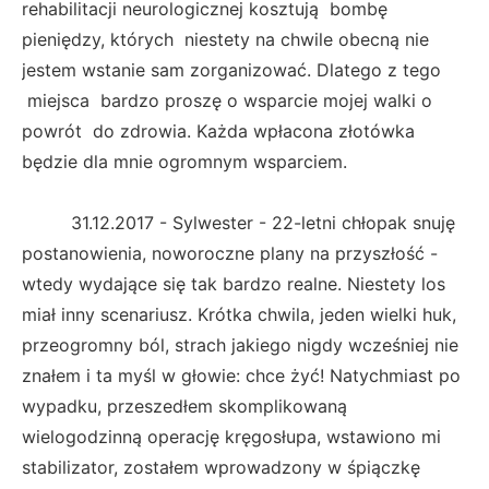
rehabilitacji neurologicznej kosztują bombę
pieniędzy, których niestety na chwile obecną nie
jestem wstanie sam zorganizować. Dlatego z tego
miejsca bardzo proszę o wsparcie mojej walki o
powrót do zdrowia. Każda wpłacona złotówka
będzie dla mnie ogromnym wsparciem.
31.12.2017 - Sylwester - 22-letni chłopak snuję
postanowienia, noworoczne plany na przyszłość -
wtedy wydające się tak bardzo realne. Niestety los
miał inny scenariusz. Krótka chwila, jeden wielki huk,
przeogromny ból, strach jakiego nigdy wcześniej nie
znałem i ta myśl w głowie: chce żyć! Natychmiast po
wypadku, przeszedłem skomplikowaną
wielogodzinną operację kręgosłupa, wstawiono mi
stabilizator, zostałem wprowadzony w śpiączkę