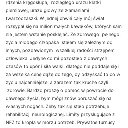
rdzenia kręgosłupa, rozległego urazu klatki
piersiowej, urazu głowy ze złamaniami
twarzoczaszki. W jednej chwili cały mój świat
rozsypał się na milion małych kawałków, których sam
nie jestem wstanie posklejać. Ze zdrowego pełnego,
życia młodego chłopaka stałem się zależnym od
innych, pozbawionym wszelkiej radości strzępem
człowieka. Jedyne co mi pozostało z dawnych
czasów to upór i siła walki, dlatego nie poddaje się i
za wszelka cenę dążę do tego, by odzyskać to co w
życiu najcenniejsze, a zarazem tak kruche czyli
zdrowie. Bardzo proszę o pomoc w powrocie do
dawnego życia, bym mógł znów poruszać się na
własnych nogach. Żeby tak się stało potrzebuje
rehabilitacji neurologicznej. Limity przysługujące z
NFZ to kropla w morzu potrzeb. Prywatne turnusy