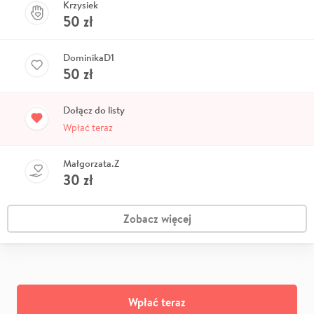
Krzysiek
50
zł
DominikaD1
50
zł
Dołącz do listy
Wpłać teraz
Małgorzata.Z
30
zł
Zobacz więcej
Wpłać teraz