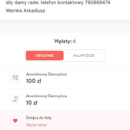
siły damy rade. telefon kontaktowy 790869474
Warnke Arkadiusz
Wpłaty:
6
OSTATNIE
NAJWYŻSZE
Anonimowy Darczyńca
100
zł
Anonimowy Darczyńca
10
zł
Dołącz do listy
Wpłać teraz