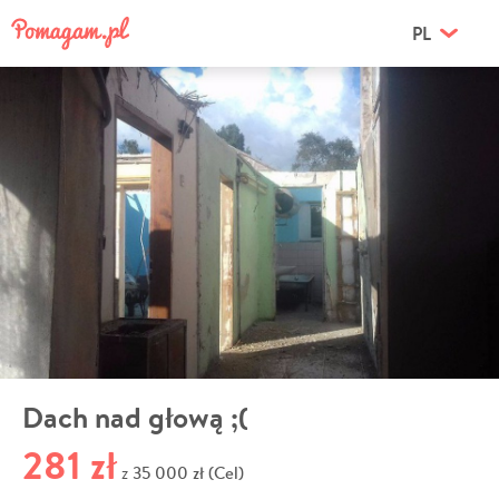
PL
Dach nad głową ;(
281 zł
35 000 zł (Cel)
z