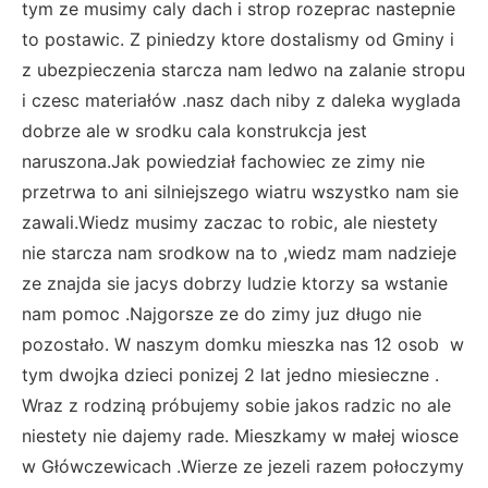
tym ze musimy caly dach i strop rozeprac nastepnie
to postawic. Z piniedzy ktore dostalismy od Gminy i
z ubezpieczenia starcza nam ledwo na zalanie stropu
i czesc materiałów .nasz dach niby z daleka wyglada
dobrze ale w srodku cala konstrukcja jest
naruszona.Jak powiedział fachowiec ze zimy nie
przetrwa to ani silniejszego wiatru wszystko nam sie
zawali.Wiedz musimy zaczac to robic, ale niestety
nie starcza nam srodkow na to ,wiedz mam nadzieje
ze znajda sie jacys dobrzy ludzie ktorzy sa wstanie
nam pomoc .Najgorsze ze do zimy juz długo nie
pozostało. W naszym domku mieszka nas 12 osob w
tym dwojka dzieci ponizej 2 lat jedno miesieczne .
Wraz z rodziną próbujemy sobie jakos radzic no ale
niestety nie dajemy rade. Mieszkamy w małej wiosce
w Główczewicach .Wierze ze jezeli razem połoczymy