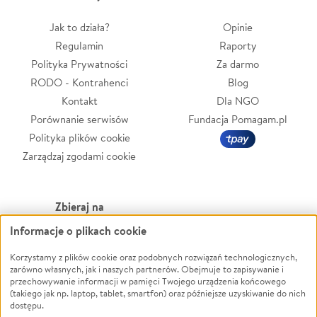
Jak to działa?
Opinie
Regulamin
Raporty
Polityka Prywatności
Za darmo
RODO - Kontrahenci
Blog
Kontakt
Dla NGO
Porównanie serwisów
Fundacja Pomagam.pl
Polityka plików cookie
Zarządzaj zgodami cookie
Zbieraj na
Informacje o plikach cookie
Leczenie
LGBTQ+
Zwierzęta
Powódź
Korzystamy z plików cookie oraz podobnych rozwiązań technologicznych,
zarówno własnych, jak i naszych partnerów. Obejmuje to zapisywanie i
Pożar
Wichura
przechowywanie informacji w pamięci Twojego urządzenia końcowego
(takiego jak np. laptop, tablet, smartfon) oraz późniejsze uzyskiwanie do nich
Ukraina
NGO
dostępu.
Sport
Religia