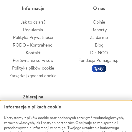
Informacje
O nas
Jak to działa?
Opinie
Regulamin
Raporty
Polityka Prywatności
Za darmo
RODO - Kontrahenci
Blog
Kontakt
Dla NGO
Porównanie serwisów
Fundacja Pomagam.pl
Polityka plików cookie
Zarządzaj zgodami cookie
Zbieraj na
Informacje o plikach cookie
Leczenie
LGBTQ+
Zwierzęta
Powódź
Korzystamy z plików cookie oraz podobnych rozwiązań technologicznych,
zarówno własnych, jak i naszych partnerów. Obejmuje to zapisywanie i
Pożar
Wichura
przechowywanie informacji w pamięci Twojego urządzenia końcowego