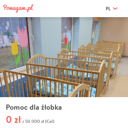
PL
Pomoc dla żłobka
0 zł
50 000 zł (Cel)
z