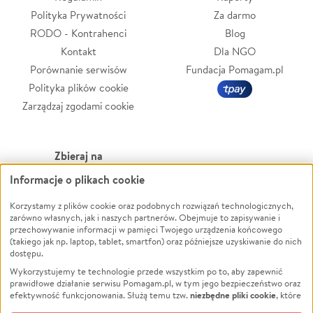
Polityka Prywatności
Za darmo
RODO - Kontrahenci
Blog
Kontakt
Dla NGO
Porównanie serwisów
Fundacja Pomagam.pl
Polityka plików cookie
Zarządzaj zgodami cookie
Zbieraj na
Informacje o plikach cookie
Leczenie
LGBTQ+
Zwierzęta
Powódź
Korzystamy z plików cookie oraz podobnych rozwiązań technologicznych,
zarówno własnych, jak i naszych partnerów. Obejmuje to zapisywanie i
Pożar
Wichura
przechowywanie informacji w pamięci Twojego urządzenia końcowego
(takiego jak np. laptop, tablet, smartfon) oraz późniejsze uzyskiwanie do nich
Ukraina
NGO
dostępu.
Sport
Religia
Wykorzystujemy te technologie przede wszystkim po to, aby zapewnić
Pomoc Finansowa
Edukacja
prawidłowe działanie serwisu Pomagam.pl, w tym jego bezpieczeństwo oraz
niezbędne pliki cookie
efektywność funkcjonowania. Służą temu tzw.
, które
Projekty
Podróż
pozostają zawsze aktywne.
Dowiedz się więcej