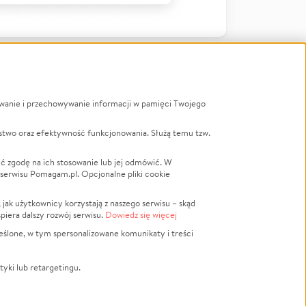
ywanie i przechowywanie informacji w pamięci Twojego
a
stwo oraz efektywność funkcjonowania. Służą temu tzw.
LGBTQ+
Powódź
ć zgodę na ich stosowanie lub jej odmówić. W
 serwisu Pomagam.pl. Opcjonalne pliki cookie
Wichura
NGO
ak użytkownicy korzystają z naszego serwisu – skąd
Religia
spiera dalszy rozwój serwisu.
Dowiedz się więcej
nansowa
Edukacja
eślone, w tym spersonalizowane komunikaty i treści
Podróż
Impreza
tyki lub retargetingu.
ść lokalna
Ochrona środowiska
Biznes