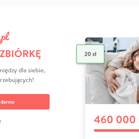
 ZBIÓRKĘ
niędzy dla siebie,
trzebujących!
a darmo
?