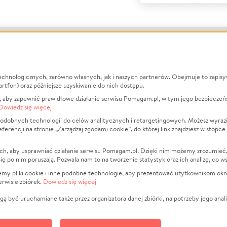
echnologicznych, zarówno własnych, jak i naszych partnerów. Obejmuje to zapis
macje
O nas
Zbieraj n
artfon) oraz późniejsze uzyskiwanie do nich dostępu.
 aby zapewnić prawidłowe działanie serwisu Pomagam.pl, w tym jego bezpieczeń
działa?
Opinie
Leczenie
Dowiedz się więcej
min
Raporty
Zwierzęta
odobnych technologii do celów analitycznych i retargetingowych. Możesz wyrazi
ncji na stronie „Zarządzaj zgodami cookie”, do której link znajdziesz w stopce
ka Prywatności
Za darmo
Pożar
 Kontrahenci
Blog
Ukraina
ch, aby usprawniać działanie serwisu Pomagam.pl. Dzięki nim możemy zrozumieć, j
t
Dla NGO
Sport
ak się po nim poruszają. Pozwala nam to na tworzenie statystyk oraz ich analizę, co w
anie serwisów
Fundacja Pomagam.pl
Pomoc Fi
jemy pliki cookie i inne podobne technologie, aby prezentować użytkownikom okr
rwisie zbiórek.
Dowiedz się więcej
a plików cookie
Projekty
zaj zgodami cookie
Pogrzeb
ą być uruchamiane także przez organizatora danej zbiórki, na potrzeby jego anali
Społeczno
Kultura