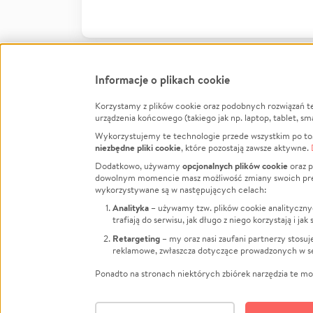
Informacje o plikach cookie
Korzystamy z plików cookie oraz podobnych rozwiązań t
Infor
urządzenia końcowego (takiego jak np. laptop, tablet, sm
Wykorzystujemy te technologie przede wszystkim po to,
Jak to 
niezbędne pliki cookie
, które pozostają zawsze aktywne.
Facebook
Twitter
Instagram
Regula
opcjonalnych plików cookie
Dodatkowo, używamy
oraz p
dowolnym momencie masz możliwość zmiany swoich prefere
Polity
LinkedIn
TikTok
Youtube
wykorzystywane są w następujących celach:
RODO -
Analityka
– używamy tzw. plików cookie analityczny
Kontak
trafiają do serwisu, jak długo z niego korzystają i j
Porówn
Retargeting
– my oraz nasi zaufani partnerzy stosu
reklamowe, zwłaszcza dotyczące prowadzonych w se
Polityk
Zarząd
Ponadto na stronach niektórych zbiórek narzędzia te mog