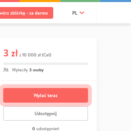
wórz zbiórkę - za darmo
PL
3 zł
10 000 zł (Cel)
z
3 osoby
Wpłaciły
Wpłać teraz
Udostępnij
0
udostępnień