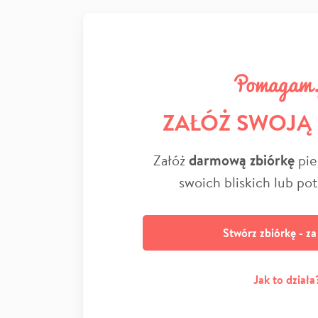
ZAŁÓŻ SWOJĄ
Załóż
darmową zbiórkę
pie
swoich bliskich lub po
Stwórz zbiórkę - z
Jak to działa