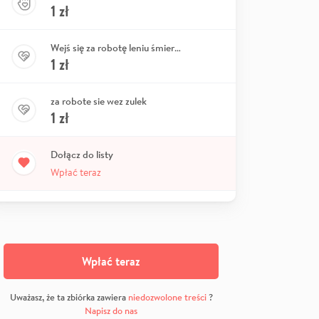
1
zł
Wejś się za robotę leniu śmierdzący
1
zł
za robote sie wez zulek
1
zł
Dołącz do listy
Wpłać teraz
Wpłać teraz
Uważasz, że ta zbiórka zawiera
niedozwolone treści
?
Napisz do nas