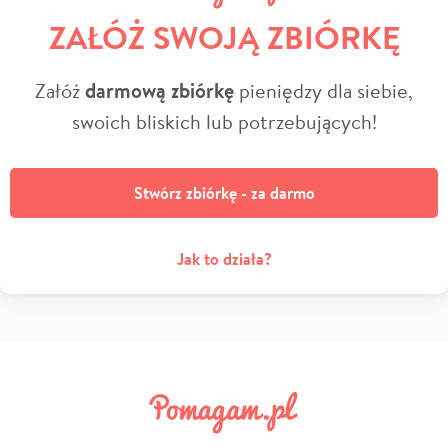
ZAŁÓŻ SWOJĄ ZBIÓRKĘ
Załóż
darmową zbiórkę
pieniędzy dla siebie,
swoich bliskich lub potrzebujących!
Stwórz zbiórkę - za darmo
Jak to działa?