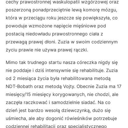
cechy prawostronnej waskulopatii wzgórzowej oraz
poszerzoną ponadprzeciętnie lewą komorę mózgu,
która w przeciągu roku jeszcze się powiększyła, co
powoduje wzmożone napięcie mięśniowe pod
postacią niedowładu prawostronnego ciała z
przewagą prawej dłoni. Zuzia w swoim codziennym
życiu prawie nie używa prawej rączki.
Mimo tak trudnego startu nasza córeczka nigdy się
nie poddaje i dziś intensywnie się rehabilituje. Zuzia
od 2 miesiąca życia była rehabilitowana metodą
NDT-Bobath oraz metodą Vojty. Obecnie Zuzia ma 17
miesięcy/15 miesięcy korygowanych, nie chodzi, ale
zaczęła raczkować i samodzielnie siadać. Na co
dzień jest bardzo wesołą dziewczynką, dużo się
uśmiecha, ale aby dogonić rówieśników potrzebuje
codziennej rehabilitacji oraz specjalistycznego