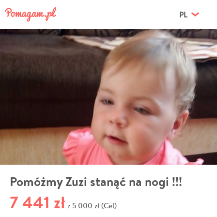
PL
Pomóżmy Zuzi stanąć na nogi !!!
7 441 zł
5 000 zł (Cel)
z