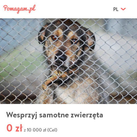
PL
Wesprzyj samotne zwierzęta
0 zł
10 000 zł (Cel)
z