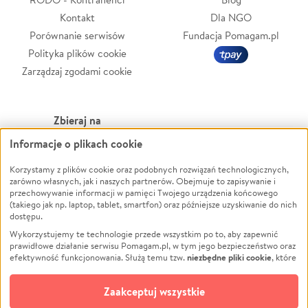
Kontakt
Dla NGO
Porównanie serwisów
Fundacja Pomagam.pl
Polityka plików cookie
Zarządzaj zgodami cookie
Zbieraj na
Informacje o plikach cookie
Leczenie
LGBTQ+
Zwierzęta
Powódź
Korzystamy z plików cookie oraz podobnych rozwiązań technologicznych,
zarówno własnych, jak i naszych partnerów. Obejmuje to zapisywanie i
Pożar
Wichura
przechowywanie informacji w pamięci Twojego urządzenia końcowego
(takiego jak np. laptop, tablet, smartfon) oraz późniejsze uzyskiwanie do nich
Ukraina
NGO
dostępu.
Sport
Religia
Wykorzystujemy te technologie przede wszystkim po to, aby zapewnić
Pomoc Finansowa
Edukacja
prawidłowe działanie serwisu Pomagam.pl, w tym jego bezpieczeństwo oraz
niezbędne pliki cookie
efektywność funkcjonowania. Służą temu tzw.
, które
Projekty
Podróż
pozostają zawsze aktywne.
Dowiedz się więcej
Pogrzeb
Impreza
opcjonalnych plików cookie
Dodatkowo, używamy
oraz podobnych
Zaakceptuj wszystkie
Społeczność lokalna
Ochrona środowiska
technologii do celów analitycznych i retargetingowych. Możesz wyrazić