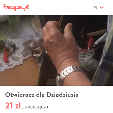
PL
Otwieracz dla Dziadziusia
21 zł
5 000 zł (Cel)
z