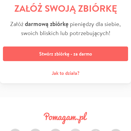
ZAŁÓŻ SWOJĄ ZBIÓRKĘ
Załóż
darmową zbiórkę
pieniędzy dla siebie,
swoich bliskich lub potrzebujących!
Stwórz zbiórkę - za darmo
Jak to działa?
Facebook
Twitter
Instagram
LinkedIn
TikTok
Youtube