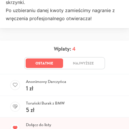
skrzynki.
Po uzbieraniu danej kwoty zamieścimy nagranie z
wręczenia profesjonalnego otwieracza!
Wpłaty:
4
OSTATNIE
NAJWYŻSZE
Anonimowy Darczyńca
1
zł
Toruński Burak z BMW
5
zł
Dołącz do listy