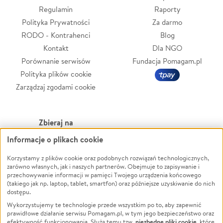
Regulamin
Raporty
Polityka Prywatności
Za darmo
RODO - Kontrahenci
Blog
Kontakt
Dla NGO
Porównanie serwisów
Fundacja Pomagam.pl
Polityka plików cookie
Zarządzaj zgodami cookie
Zbieraj na
Informacje o plikach cookie
Leczenie
LGBTQ+
Korzystamy z plików cookie oraz podobnych rozwiązań technologicznych,
Zwierzęta
Powódź
zarówno własnych, jak i naszych partnerów. Obejmuje to zapisywanie i
Pożar
Wichura
przechowywanie informacji w pamięci Twojego urządzenia końcowego
(takiego jak np. laptop, tablet, smartfon) oraz późniejsze uzyskiwanie do nich
Ukraina
NGO
dostępu.
Sport
Religia
Wykorzystujemy te technologie przede wszystkim po to, aby zapewnić
Pomoc Finansowa
Edukacja
prawidłowe działanie serwisu Pomagam.pl, w tym jego bezpieczeństwo oraz
niezbędne pliki cookie
efektywność funkcjonowania. Służą temu tzw.
, które