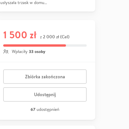
usłyszała trzask w domu…
1 500 zł
2 000 zł (Cel)
z
33 osoby
Wpłaciły
Zbiórka zakończona
Udostępnij
67
udostępnień