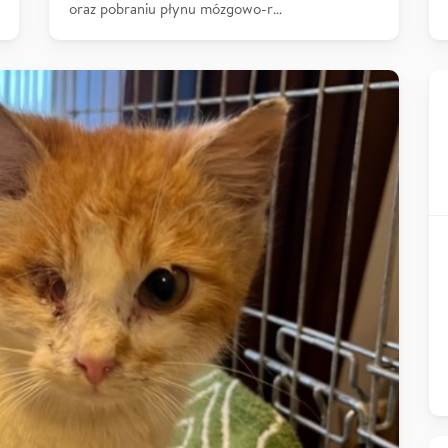
oraz pobraniu płynu mózgowo-r…