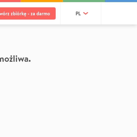
wórz zbiórkę - za darmo
PL
 możliwa.