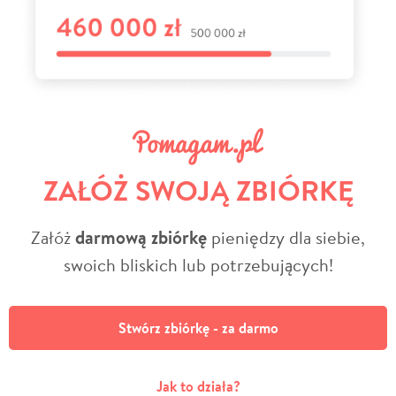
ZAŁÓŻ SWOJĄ ZBIÓRKĘ
Załóż
darmową zbiórkę
pieniędzy dla siebie,
swoich bliskich lub potrzebujących!
Stwórz zbiórkę - za darmo
Jak to działa?