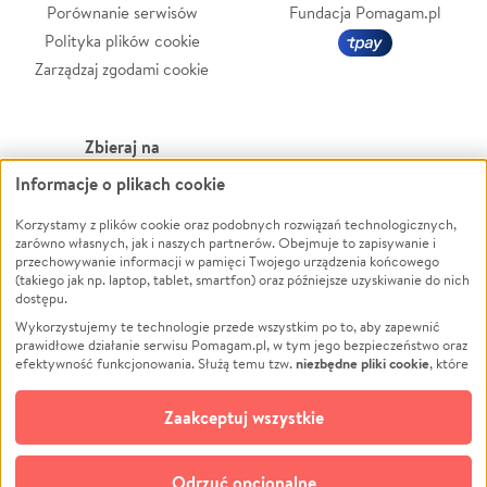
Porównanie serwisów
Fundacja Pomagam.pl
Polityka plików cookie
Zarządzaj zgodami cookie
Zbieraj na
Informacje o plikach cookie
Leczenie
LGBTQ+
Zwierzęta
Powódź
Korzystamy z plików cookie oraz podobnych rozwiązań technologicznych,
zarówno własnych, jak i naszych partnerów. Obejmuje to zapisywanie i
Pożar
Wichura
przechowywanie informacji w pamięci Twojego urządzenia końcowego
(takiego jak np. laptop, tablet, smartfon) oraz późniejsze uzyskiwanie do nich
Ukraina
NGO
dostępu.
Sport
Religia
Wykorzystujemy te technologie przede wszystkim po to, aby zapewnić
Pomoc Finansowa
Edukacja
prawidłowe działanie serwisu Pomagam.pl, w tym jego bezpieczeństwo oraz
niezbędne pliki cookie
efektywność funkcjonowania. Służą temu tzw.
, które
Projekty
Podróż
pozostają zawsze aktywne.
Dowiedz się więcej
Pogrzeb
Impreza
opcjonalnych plików cookie
Dodatkowo, używamy
oraz podobnych
Zaakceptuj wszystkie
Społeczność lokalna
Ochrona środowiska
technologii do celów analitycznych i retargetingowych. Możesz wyrazić
zgodę na ich stosowanie lub jej odmówić. W dowolnym momencie masz
Kultura
Biznes
możliwość zmiany swoich preferencji na stronie „Zarządzaj zgodami cookie”,
Odrzuć opcjonalne
Polski
do której link znajdziesz w stopce serwisu Pomagam.pl. Opcjonalne pliki