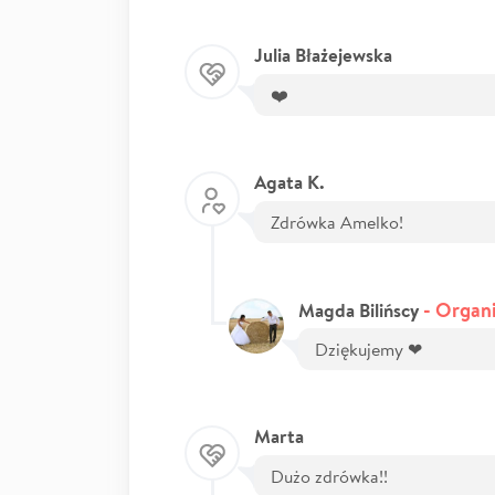
Julia Błażejewska
❤️
Agata K.
Zdrówka Amelko!
- Organi
Magda Bilińscy
Dziękujemy ❤
Marta
Dużo zdrówka!!