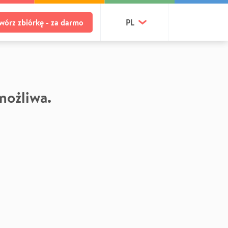
wórz zbiórkę - za darmo
PL
 możliwa.