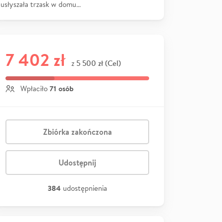
usłyszała trzask w domu…
7 402 zł
5 500 zł (Cel)
z
71 osób
Wpłaciło
Zbiórka zakończona
Udostępnij
384
udostępnienia