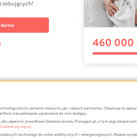
trzebujących!
a darmo
?
echnologicznych, zarówno własnych, jak i naszych partnerów. Obejmuje to zapis
macje
O nas
Zbieraj n
artfon) oraz późniejsze uzyskiwanie do nich dostępu.
 aby zapewnić prawidłowe działanie serwisu Pomagam.pl, w tym jego bezpieczeń
działa?
Opinie
Leczenie
Dowiedz się więcej
min
Raporty
Zwierzęta
odobnych technologii do celów analitycznych i retargetingowych. Możesz wyrazi