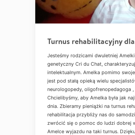
Turnus rehabilitacyjny dl
Jesteśmy rodzicami dwuletniej Amelki
genetyczny Cri du Chat, charakteryz
intelektualnym. Amelka pomimo swojeg
jest pod stałą opieką wielu specjalist
neurologopedy, oligofrenopedagoga , g
Chcielibyśmy, aby Amelka była jak na
dnia. Zbieramy pieniążki na turnus reh
rehabilitacja przybliży nas do samod
zwrócić się o pomoc do ludzi dobrej 
Amelce wyjazdu na taki turnus. Dzięk