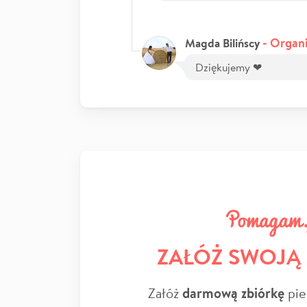
- Organi
Magda Bilińscy
Dziękujemy ❤
ZAŁÓŻ SWOJĄ
Załóż
darmową zbiórkę
pie