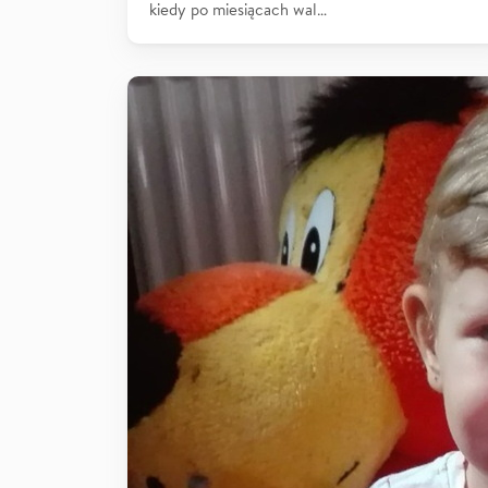
kiedy po miesiącach wal…