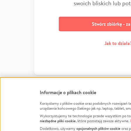
swoich bliskich lub po
Stwórz zbiórkę - z
Jak to działa
Informacje o plikach cookie
Korzystamy z plików cookie oraz podobnych rozwiązań t
Infor
urządzenia końcowego (takiego jak np. laptop, tablet, sm
Wykorzystujemy te technologie przede wszystkim po to,
Jak to 
niezbędne pliki cookie
, które pozostają zawsze aktywne.
Facebook
Twitter
Instagram
Regula
opcjonalnych plików cookie
Dodatkowo, używamy
oraz p