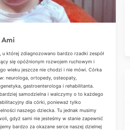
a Ami
, u której zdiagnozowano bardzo rzadki zespół
ujący się opóźnionym rozwojem ruchowym i
o wieku jeszcze nie chodzi i nie mówi. Córka
ów: neurologa, ortopedy, osteopaty,
enetyka, gastroenterologa i rehabilitanta.
jbardziej samodzielna i walczymy o to każdego
abilitacyjny dla córki, ponieważ tylko
zielności naszego dziecka. Tu jednak musimy
woli, gdyż sami nie jesteśmy w stanie zapewnić
ujemy bardzo za okazane serce naszej dzielnej