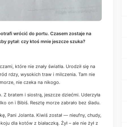
potrafi wrócić do portu. Czasem zostaje na
kby pytał: czy ktoś mnie jeszcze szuka?
zami, które nie znały światła. Urodził się na
ód rdzy, wysokich traw i milczenia. Tam nie
 morze, nie czeka na nikogo.
 Z bratem i siostrą, jeszcze dziećmi. Uderzyła
lko on i Bibiś. Resztę morze zabrało bez śladu.
kę, Pani Jolanta. Kiwiś został — nieufny, chudy,
koju dla kotów z białaczką. Żył – ale nie żył z