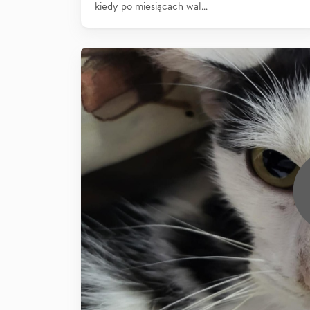
kiedy po miesiącach wal…