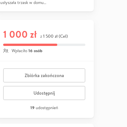
usłyszała trzask w domu…
1 000 zł
1 500 zł (Cel)
z
16 osób
Wpłaciło
Zbiórka zakończona
Udostępnij
19
udostępnień