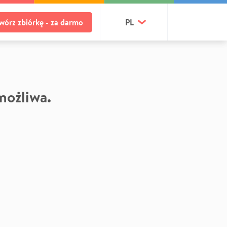
wórz zbiórkę - za darmo
PL
 możliwa.