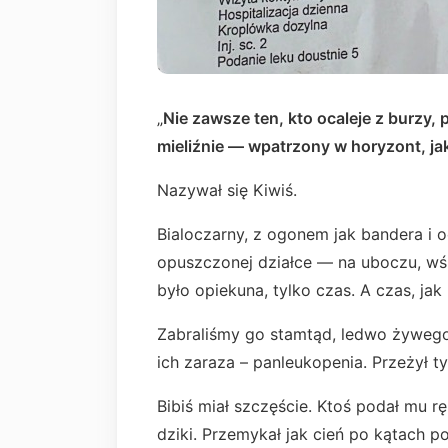
„
Nie zawsze ten, kto ocaleje z burzy, 
mieliźnie — wpatrzony w horyzont, ja
Nazywał się Kiwiś.
Bialoczarny, z ogonem jak bandera i oc
opuszczonej działce — na uboczu, wśr
było opiekuna, tylko czas. A czas, jak
Zabraliśmy go stamtąd, ledwo żywego.
ich zaraza – panleukopenia. Przeżył ty
Bibiś miał szczęście. Ktoś podał mu rę
dziki. Przemykał jak cień po kątach po