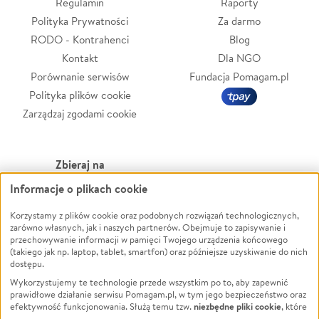
Regulamin
Raporty
Polityka Prywatności
Za darmo
RODO - Kontrahenci
Blog
Kontakt
Dla NGO
Porównanie serwisów
Fundacja Pomagam.pl
Polityka plików cookie
Zarządzaj zgodami cookie
Zbieraj na
Informacje o plikach cookie
Leczenie
LGBTQ+
Korzystamy z plików cookie oraz podobnych rozwiązań technologicznych,
Zwierzęta
Powódź
zarówno własnych, jak i naszych partnerów. Obejmuje to zapisywanie i
Pożar
Wichura
przechowywanie informacji w pamięci Twojego urządzenia końcowego
(takiego jak np. laptop, tablet, smartfon) oraz późniejsze uzyskiwanie do nich
Ukraina
NGO
dostępu.
Sport
Religia
Wykorzystujemy te technologie przede wszystkim po to, aby zapewnić
Pomoc Finansowa
Edukacja
prawidłowe działanie serwisu Pomagam.pl, w tym jego bezpieczeństwo oraz
niezbędne pliki cookie
efektywność funkcjonowania. Służą temu tzw.
, które
Projekty
Podróż
pozostają zawsze aktywne.
Dowiedz się więcej