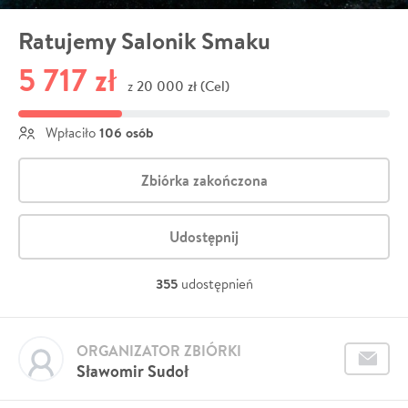
Ratujemy Salonik Smaku
5 717 zł
20 000 zł (Cel)
z
106 osób
Wpłaciło
Zbiórka zakończona
Udostępnij
355
udostępnień
ORGANIZATOR ZBIÓRKI
Sławomir Sudoł