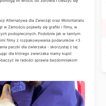
 pomogą im wrócić do zdrowia i cieszyć się
i Alternatywa dla Zwierząt oraz Wolontariatu
w Zamościu pojawiły się grafiki i filmy, w
zych podopiecznych. Podobnie jak w tamtym
nimi filmy z rozpakowywania podarunków <3
nia paczki dla zwierzaka - skorzystaj z tej
isując dla którego zwierzaka mamy kupić
zobaczyć ile radości sprawia bezdomniakom