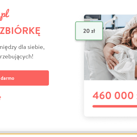
 ZBIÓRKĘ
niędzy dla siebie,
trzebujących!
a darmo
?