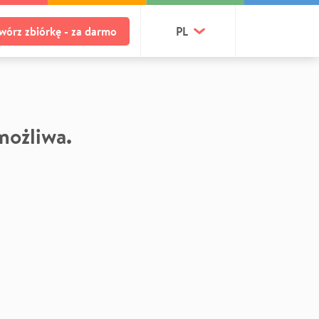
wórz zbiórkę - za darmo
PL
 możliwa.