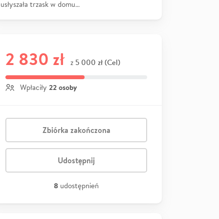
usłyszała trzask w domu…
2 830 zł
5 000 zł (Cel)
z
22 osoby
Wpłaciły
Zbiórka zakończona
Udostępnij
8
udostępnień