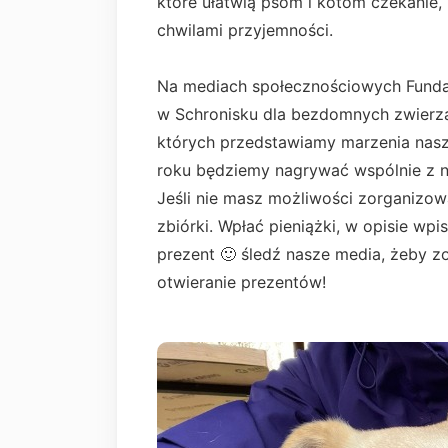
które ułatwią psom i kotom czekanie,
chwilami przyjemności.
Na mediach społecznościowych Fundacj
w Schronisku dla bezdomnych zwierząt 
których przedstawiamy marzenia nas
roku będziemy nagrywać wspólnie z 
Jeśli nie masz możliwości zorganizowa
zbiórki. Wpłać pieniążki, w opisie wp
prezent 🙂 śledź nasze media, żeby 
otwieranie prezentów!