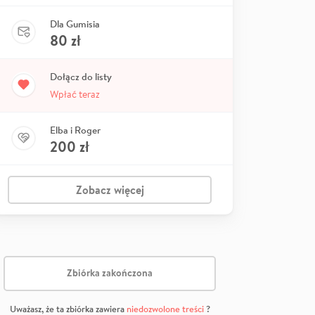
Dla Gumisia
80
zł
Dołącz do listy
Wpłać teraz
Elba i Roger
200
zł
Zobacz więcej
Zbiórka zakończona
Uważasz, że ta zbiórka zawiera
niedozwolone treści
?