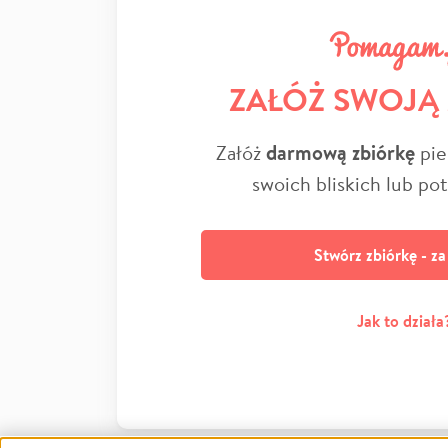
ZAŁÓŻ SWOJĄ
Załóż
darmową zbiórkę
pie
swoich bliskich lub po
Stwórz zbiórkę - z
Jak to działa