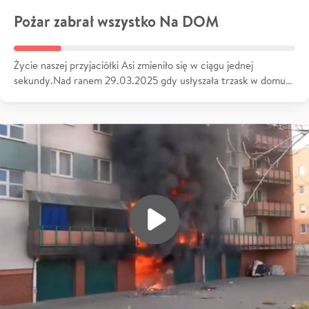
Pożar zabrał wszystko Na DOM
Życie naszej przyjaciółki Asi zmieniło się w ciągu jednej
sekundy.Nad ranem 29.03.2025 gdy usłyszała trzask w domu…