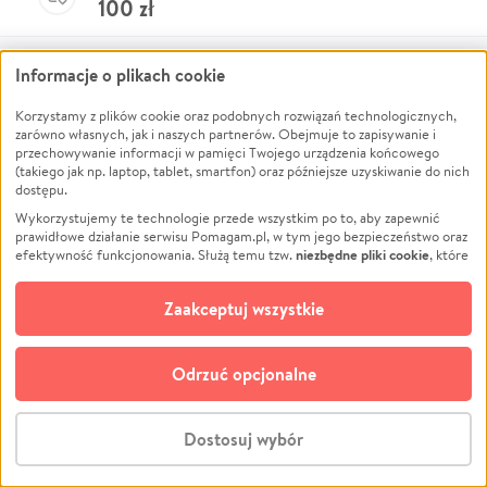
100
zł
Anonimowy Darczyńca
Informacje o plikach cookie
20
zł
Korzystamy z plików cookie oraz podobnych rozwiązań technologicznych,
zarówno własnych, jak i naszych partnerów. Obejmuje to zapisywanie i
Dołącz do listy
przechowywanie informacji w pamięci Twojego urządzenia końcowego
(takiego jak np. laptop, tablet, smartfon) oraz późniejsze uzyskiwanie do nich
Wpłać teraz
dostępu.
Wykorzystujemy te technologie przede wszystkim po to, aby zapewnić
Anonimowy Darczyńca
prawidłowe działanie serwisu Pomagam.pl, w tym jego bezpieczeństwo oraz
50
zł
niezbędne pliki cookie
efektywność funkcjonowania. Służą temu tzw.
, które
pozostają zawsze aktywne.
Dowiedz się więcej
opcjonalnych plików cookie
Dodatkowo, używamy
oraz podobnych
Zaakceptuj wszystkie
Zobacz więcej
technologii do celów analitycznych i retargetingowych. Możesz wyrazić
zgodę na ich stosowanie lub jej odmówić. W dowolnym momencie masz
możliwość zmiany swoich preferencji na stronie „Zarządzaj zgodami cookie”,
Odrzuć opcjonalne
do której link znajdziesz w stopce serwisu Pomagam.pl. Opcjonalne pliki
cookie wykorzystywane są w następujących celach:
Analityka
– używamy tzw. plików cookie analitycznych, aby usprawniać
Dostosuj wybór
działanie serwisu Pomagam.pl. Dzięki nim możemy zrozumieć, jak
Zbiórka zakończona
użytkownicy korzystają z naszego serwisu – skąd trafiają do serwisu, jak
Stwórz zbiórkę - za darmo
długo z niego korzystają i jak się po nim poruszają. Pozwala nam to na